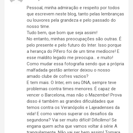
Pessoal, minha admiração e respeito por todos
que escrevem neste blog, tanto pelas lembranças
ou louvores pela grandeza e pelo passado do
nosso time.
Tudo bem, que bom que seja assim!
No entanto, minhas preocupações são outras. É
pelo presente e pelo futuro do Inter. Isso porque
a herança do Pífero foi de um time medíocre! E
esse maldito legado me preocupa… e muito!
Como mudar essa fotografia sendo que a própria
malfadada gestão anterior deixou o nosso
amado clube de cofres vazios?
E tem mais. O Inter, em seu DNA, sempre teve
problemas contra times menores. É capaz de
vencer o Barcelona, mas não o Mazembe! Prova
disso é também as grandes dificuldades que
temos contra os Veranópolis e Lajeadenses da
vida! E como vamos superar os desafios da
segundona? Vai ser muito difícil! Dificílimo! Se
engana quem acha que vamos voltar á série A
tranquilamente. Não vai ser bem assim! Tomara