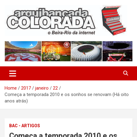
Skip
to
content
O Beira-Rio da Internet
Arquibancada Colorada
Home
2017
janeiro
22
Começa a temporada 2010 e os sonhos se renovam (Há oito
anos atrás)
BAC - ARTIGOS
Começa a temporada 2010 e os