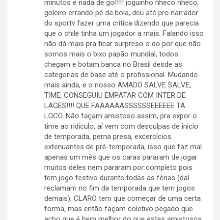
minutos e nada de gol!!!! joguinho nheco nheco,
goleiro errando pé da bola, deu até pro narrador
do sportv fazer uma critica dizendo que parecia
que o chile tinha um jogador a mais. Falando isso
não dá mais pra ficar surpreso o do por que não
somos mais o bixo papão mundial, todos
chegam e botam banca no Brasil desde as
categorias de base até o profissional. Mudando
mais ainda, e o nosso AMADO SALVE SALVE,
TIME, CONSEGUIU EMPATAR COM INTER DE
LAGES!!!! QUE FAAAAAASSSSSSEEEEEE TA
LOCO. Não façam amistoso assim, pra expor o
time ao ridículo, aí vem com desculpas de inicio
de temporada, perna presa, excercícios
extenuantes de pré-temporada, isso que faz mal
apenas um mês que os caras pararam de jogar
muitos deles nem pararam por completo pois
tem jogo festivo durante todas as férias (daí
reclamam no fim da temporada que tem jogos
demais); CLARO tem que começar de uma certa
forma, mas então façam coletivo pegado que
acho que é bem melhor do que estes amistosos.