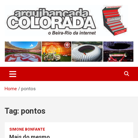
Skip
to
content
O Beira-Rio da Internet
Arquibancada Colorada
Home
pontos
Tag:
pontos
SIMONE BONFANTE
Mais do mesmo