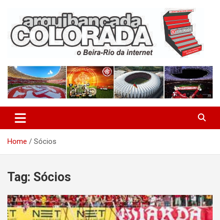
Skip
to
content
O Beira-Rio da Internet
Arquibancada Colorada
Home
Sócios
Tag:
Sócios