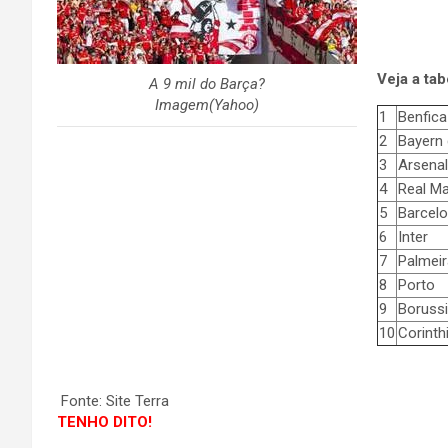
Veja a tab
A 9 mil do Barça?
Imagem(Yahoo)
1
Benfica
2
Bayern 
3
Arsenal
4
Real Ma
5
Barcelo
6
Inter
7
Palmei
8
Porto
9
Boruss
10
Corinth
Fonte: Site Terra
TENHO DITO!