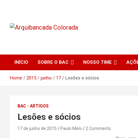
Skip
to
content
O Beira-Rio da Internet
Arquibancada Colorada
INÍCIO
SOBRE O BAC
NOSSO TIME
AÇÕ
Home
2015
junho
17
Lesões e sócios
BAC - ARTIGOS
Lesões e sócios
17 de junho de 2015
Paulo Melo
2 Comments