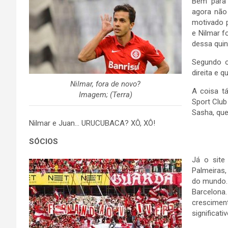
Bem para 
agora não
motivado 
e Nilmar f
dessa quin
Segundo o
direita e 
Nilmar, fora de novo?
A coisa t
Imagem; (Terra)
Sport Club
Sasha, que
Nilmar e Juan… URUCUBACA? XÔ, XÔ!
SÓCIOS
Já o site
Palmeiras,
do mundo. 
Barcelon
crescime
significat