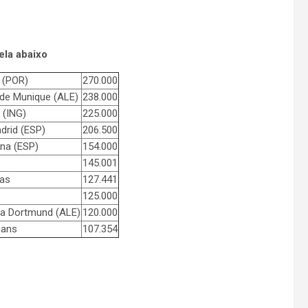
ela abaixo
 (POR)
270.000
de Munique (ALE)
238.000
 (ING)
225.000
drid (ESP)
206.500
na (ESP)
154.000
145.001
ras
127.441
125.000
ia Dortmund (ALE)
120.000
ians
107.354