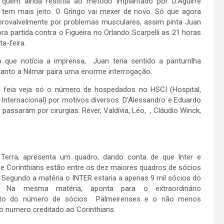
quem ainda resistia ao método implantado por D.Aguirre
 tem mais jeito. O Gringo vai mexer de novo. Só que agora
provalvelmente por problemas musculares, assim pinta Juan
ora partida contra o Figueira no Orlando Scarpelli as 21 horas
ta-feira.
 que notícia a imprensa, Juan teria sentido a panturrilha
quanto a Nilmar paira uma enorme interrogação.
á feia veja só o número de hospedados no HSCI (Hospital,
 Internacional) por motivos diversos: D’Alessandro e Eduardo
 passaram por cirurgias. Réver, Valdívia, Léo, , Cláudio Winck,
 Terra, apresenta um quadro, dando conta de que Inter e
 e Corínthians estão entre os dez maiores quadros de sócios
Segundo a matéria o INTER estaria a apenas 9 mil sócios do
a. Na mesma matéria, aponta para o extraordinário
nto do número de sócios Palmeirenses e o não menos
ivo numero creditado ao Corinthians.