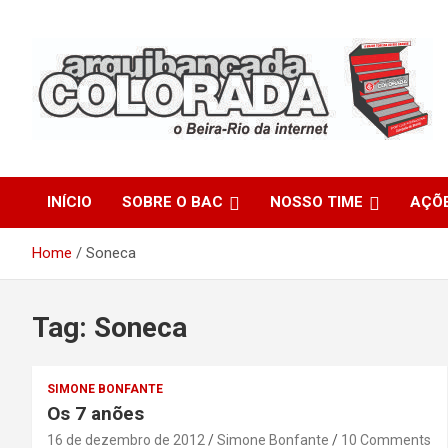
Skip
to
content
O Beira-Rio da Internet
Arquibancada Colorada
INÍCIO
SOBRE O BAC
NOSSO TIME
AÇÕ
Home
Soneca
Tag:
Soneca
SIMONE BONFANTE
Os 7 anões
16 de dezembro de 2012
Simone Bonfante
10 Comments