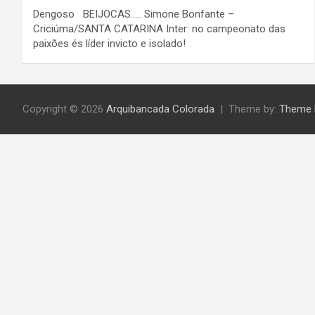
Dengoso BEIJOCAS….. Simone Bonfante –
Criciúma/SANTA CATARINA Inter: no campeonato das
paixões és líder invicto e isolado!
Copyright © 2026
Arquibancada Colorada
Theme by:
Theme 