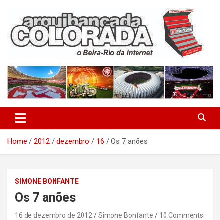
Skip
to
content
O Beira-Rio da Internet
Arquibancada Colorada
Home
2012
dezembro
16
Os 7 anões
SIMONE BONFANTE
Os 7 anões
16 de dezembro de 2012
Simone Bonfante
10 Comments