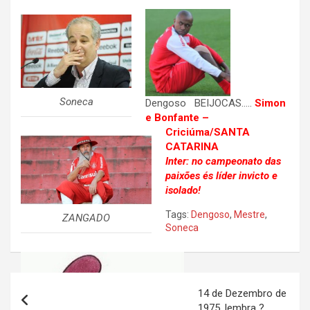
Soneca
Dengoso BEIJOCAS…..
Simon
e Bonfante –
Criciúma/SANTA
CATARINA
Inter: no campeonato das
paixões és líder invicto e
isolado!
Tags:
Dengoso
,
Mestre
,
ZANGADO
Soneca
Navegação
14 de Dezembro de
de
1975, lembra ?