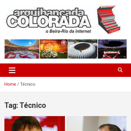
Skip
to
content
O Beira-Rio da Internet
Arquibancada Colorada
Home
Técnico
Tag:
Técnico