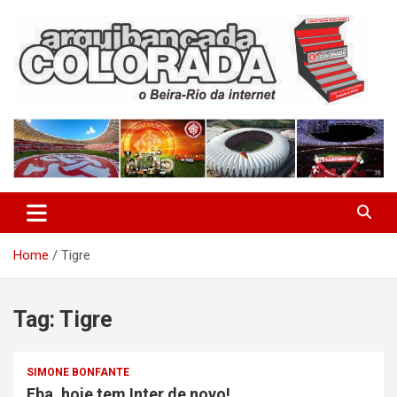
Skip
to
content
O Beira-Rio da Internet
Arquibancada Colorada
Home
Tigre
Tag:
Tigre
SIMONE BONFANTE
Eba, hoje tem Inter de novo!