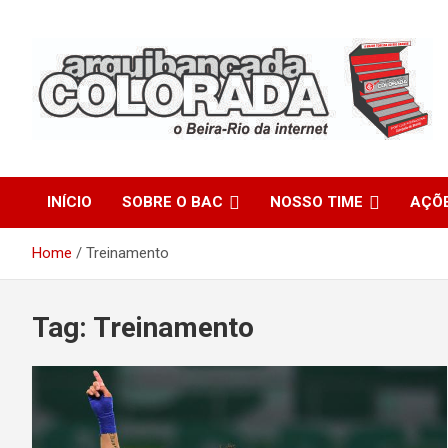
Skip
to
content
O Beira-Rio da Internet
Arquibancada Colorada
INÍCIO
SOBRE O BAC
NOSSO TIME
AÇÕ
Home
Treinamento
Tag:
Treinamento