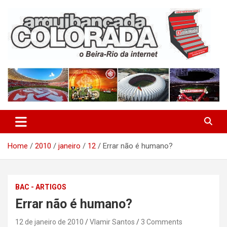
Skip
to
content
O Beira-Rio da Internet
Arquibancada Colorada
Home
2010
janeiro
12
Errar não é humano?
BAC - ARTIGOS
Errar não é humano?
12 de janeiro de 2010
Vlamir Santos
3 Comments