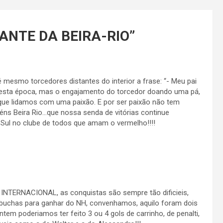
GANTE DA BEIRA-RIO
”
mesmo torcedores distantes do interior a frase: “- Meu pai
ei esta época, mas o engajamento do torcedor doando uma pá,
 que lidamos com uma paixão. E por ser paixão não tem
béns Beira Rio…que nossa senda de vitórias continue
Sul no clube de todos que amam o vermelho!!!!
o INTERNACIONAL, as conquistas são sempre tão dificieis,
 buchas para ganhar do NH, convenhamos, aquilo foram dois
 poderiamos ter feito 3 ou 4 gols de carrinho, de penalti,