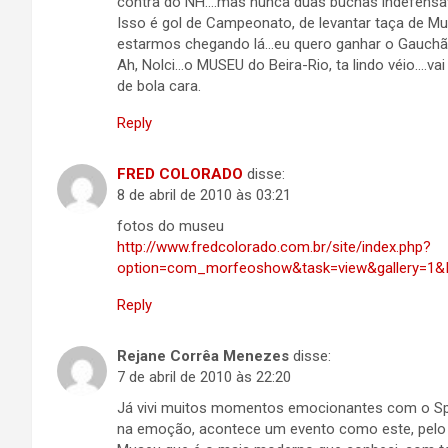
contra do NH….mas nunca duas buchas indefensav
Isso é gol de Campeonato, de levantar taça de Mun
estarmos chegando lá…eu quero ganhar o Gauchão
Ah, Nolci…o MUSEU do Beira-Rio, ta lindo véio….va
de bola cara.
Reply
FRED COLORADO
disse:
8 de abril de 2010 às 03:21
fotos do museu
http://www.fredcolorado.com.br/site/index.php?
option=com_morfeoshow&task=view&gallery=1&
Reply
Rejane Corrêa Menezes
disse:
7 de abril de 2010 às 22:20
Já vivi muitos momentos emocionantes com o Spor
na emoção, acontece um evento como este, pelo