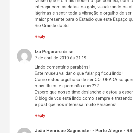
Museu que é o mais moderno que conheci, com te
interagir com as datas, os gols, visualizando os 
lágrimas e sentir toda a vibração e orgulho de ser
maior presente para o Estádio que este Espaço qu
Rio Grande do Sul.
Reply
Iza Pegoraro
disse:
7 de abril de 2010 às 21:19
Lindo comentário parabéns!
Este museu vai dar o que falar pq ficou lindo!
Como estou orgulhosa de ser COLORADA só quer
mais títulos e quem não quer???
Espero que nosso time deslanche e estou a espe
O blog de vcs está lindo como sempre e trazendo 
e post que nos interessa muito.Parabéns!
Reply
João Henrique Sagmeister - Porto Alegre - RS