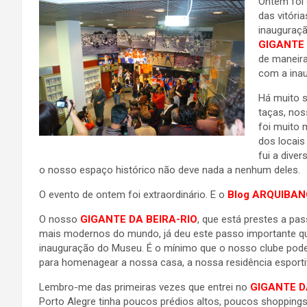
Ontem foi
das vitór
inauguraçã
GIGANTE 
de maneira
com a ina
Há muito 
taças, noss
foi muito 
dos locais
fui a dive
o nosso espaço histórico não deve nada a nenhum deles.
O evento de ontem foi extraordinário. E o
Blog ARQUIBA
O nosso
GIGANTE DA BEIRA-RIO
, que está prestes a pas
mais modernos do mundo, já deu este passo importante
q
inauguração do Museu. É o mínimo que o nosso clube pode
para homenagear a nossa casa, a nossa residência esporti
Lembro-me das primeiras vezes que entrei no
GIGANTE D
Porto Alegre tinha poucos prédios altos, poucos shoppin