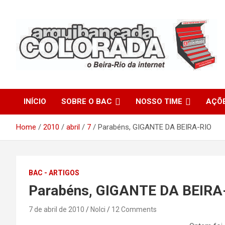
Skip
to
content
O Beira-Rio da Internet
Arquibancada Colorada
INÍCIO
SOBRE O BAC
NOSSO TIME
AÇÕ
Home
2010
abril
7
Parabéns, GIGANTE DA BEIRA-RIO
BAC - ARTIGOS
Parabéns, GIGANTE DA BEIRA
7 de abril de 2010
Nolci
12 Comments