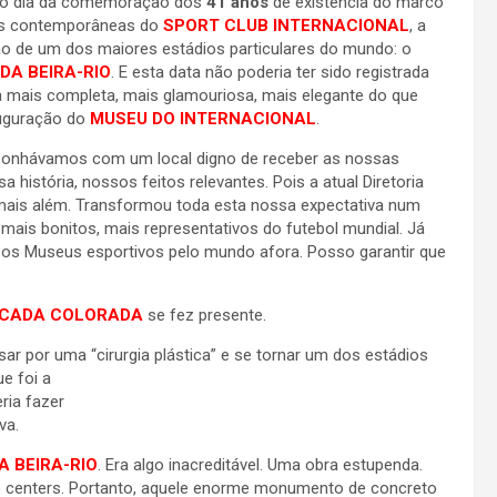
 o dia da comemoração dos
41 anos
de existência do marco
ias contemporâneas do
SPORT CLUB INTERNACIONAL
, a
o de um dos maiores estádios particulares do mundo: o
DA BEIRA-RIO
. E esta data não poderia ter sido registrada
 mais completa, mais glamouriosa, mais elegante do que
uguração do
MUSEU DO INTERNACIONAL
.
sonhávamos com um local digno de receber as nossas
a história, nossos feitos relevantes. Pois a atual Diretoria
mais além. Transformou toda esta nossa expectativa num
 mais bonitos, mais representativos do futebol mundial. Já
rsos Museus esportivos pelo mundo afora. Posso garantir que
NCADA COLORADA
se fez presente.
sar por uma “cirurgia plástica” e se tornar um dos estádios
ue foi a
ria fazer
va.
A BEIRA-RIO
. Era algo inacreditável. Uma obra estupenda.
gs centers. Portanto, aquele enorme monumento de concreto