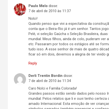
Paulo Melo
disse:
7 de abril de 2010 às 11:37
Nolci!
Quando penso que vivi a espectativa da construç
conta que o Beira-Rio já é um senhor. Tantos jogo
Pelé, vi seleção Gaúcha x Seleção Brasileira, duas 
mundial. Meus filhos, ainda de colo, puderam ver a
etc. Passaram por todos os estágios até se form
tudo isso. A esse senhor de mais de quatro décad
ficar só em dois, devemos a alegria de ter vivi
Reply
Derli Trentin Bordin
disse:
7 de abril de 2010 às 11:34
Caro Nolci e Familia Colorada!
Grandes passos estão sendo dados pelo nosso Inte
mundial. Pelos relatos que li e ouvi tenho certez
amado Internacional. Esta emoção de ver criança
símbolos sagrados também presenciei e confesso: