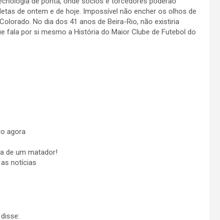
cnologia de ponta, onde sócios e torcedores poderão
atletas de ontem e de hoje. Impossível não encher os olhos de
 Colorado. No dia dos 41 anos de Beira-Rio, não existiria
e fala por si mesmo a História do Maior Clube de Futebol do
o agora
ra de um matador!
as notícias
disse: