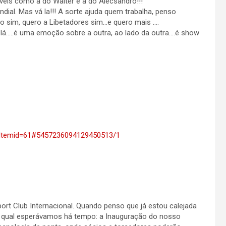
eis como a do Walter e a do Alecsandro!!!
dial. Mas vá la!!! A sorte ajuda quem trabalha, penso
 sim, quero a Libetadores sim…e quero mais ….
i lá…..é uma emoção sobre a outra, ao lado da outra….é show
Itemid=61#5457236094129450513/1
t Club Internacional. Quando penso que já estou calejada
 qual esperávamos há tempo: a Inauguração do nosso