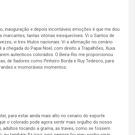
ão, inauguração e depois incontáveis emoções é que me dou
s marcantes, tantas vitórias inesquecíveis. Vi o Santos de
vezes, vi tres títulos nacionais. Vi a afirmação no cenário
li a chegada do Papai Noel, com direito a Trapalhões, Xuxa
arem autenticos colorados. O Beira-Rio me proporcionou
as, de fiadores como Pinheiro Borda e Ruy Tedesco, para
do grandes e momoráveis momentos.
r, para estar ainda mais alto no cenario do esporte
a que o colorado pode agora sentir mais orgulho do nosso
s, adultos tocando a grama, as traves, como se fossem
 eu também fiz isso, pois sempre foi meu sonho pisar