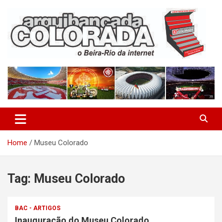
Skip
to
content
O Beira-Rio da Internet
Arquibancada Colorada
Home
Museu Colorado
Tag:
Museu Colorado
BAC - ARTIGOS
Inauguração do Museu Colorado