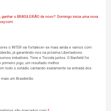
, ganhar o BRASILEIRÃO de novo?: Domingo inicia uma nova
opsy.com
dores o INTER vai fortalecer-se mais ainda e vamos com
sileirão, já garantindo-nos na próxima Libertadores.
mos imbatíveis. Time e Torcida juntos. O Banfield foi
o primeiro jogo, um resultado melhor.
om todo o estádio cantando exatamente na entrada dos
mais um Brasileirão.
gatórios são marcados com
*