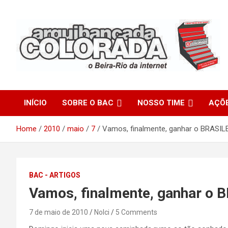
Skip
to
content
O Beira-Rio da Internet
Arquibancada Colorada
INÍCIO
SOBRE O BAC
NOSSO TIME
AÇÕ
Home
2010
maio
7
Vamos, finalmente, ganhar o BRASIL
BAC - ARTIGOS
Vamos, finalmente, ganhar o 
7 de maio de 2010
Nolci
5 Comments