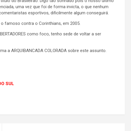
tulo do Brasileirão. Digo tão sonhado pois o nosso último
renciada, uma vez que foi de forma invicta, o que nenhum
comentaristas esportivos, dificilmente algum conseguirá.
s o famoso contra o Corinthians, em 2005.
BERTADORES como foco, tenho sede de voltar a ser
e forma a ARQUIBANCADA COLORADA sobre este assunto.
 DO SUL