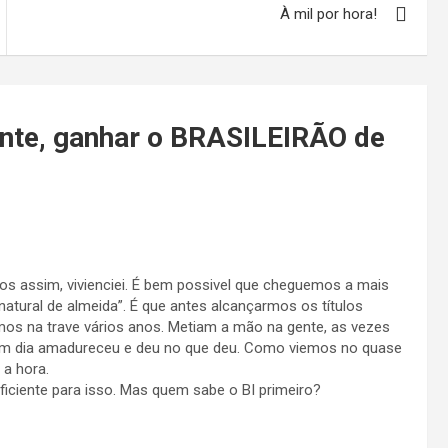
À mil por hora!
nte, ganhar o BRASILEIRÃO de
s assim, vivienciei. É bem possivel que cheguemos a mais
enatural de almeida”. É que antes alcançarmos os títulos
os na trave vários anos. Metiam a mão na gente, as vezes
. Um dia amadureceu e deu no que deu. Como viemos no quase
 a hora.
ficiente para isso. Mas quem sabe o BI primeiro?