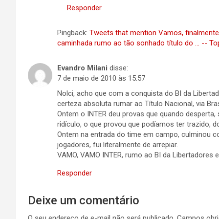
Responder
Pingback:
Tweets that mention Vamos, finalmente
caminhada rumo ao tão sonhado título do ... -- T
Evandro Milani
disse:
7 de maio de 2010 às 15:57
Nolci, acho que com a conquista do BI da Liberta
certeza absoluta rumar ao Título Nacional, via Bra
Ontem o INTER deu provas que quando desperta, so
ridículo, o que provou que podíamos ter trazido, d
Ontem na entrada do time em campo, culminou c
jogadores, fui literalmente de arrepiar.
VAMO, VAMO INTER, rumo ao BI da Libertadores e 
Responder
Deixe um comentário
O seu endereço de e-mail não será publicado.
Campos obri