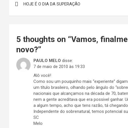
HOJE É O DIA DA SUPERAÇÃO
de
Post
5 thoughts on “
Vamos, finalme
novo?
”
PAULO MELO
disse:
7 de maio de 2010 às 19:33
Alô você!
Como sou um pouquinho mais “experiente” digamo
um título brasileiro, olhando pelo ângulo do “sobr
nacionais que alcançamos na década de 70, batem
nem a gente acreditava que era possivel ganhar
a algum tempo, acho que tens razão, tá chegando
Independente do sobrenatural, temos potencial su
SC
Melo