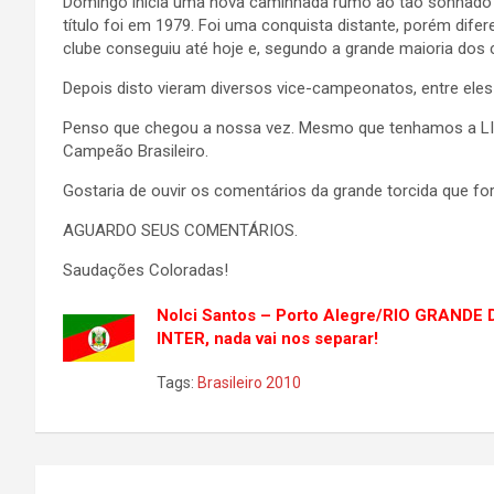
Domingo inicia uma nova caminhada rumo ao tão sonhado tí
título foi em 1979. Foi uma conquista distante, porém dife
clube conseguiu até hoje e, segundo a grande maioria dos 
Depois disto vieram diversos vice-campeonatos, entre ele
Penso que chegou a nossa vez. Mesmo que tenhamos a LI
Campeão Brasileiro.
Gostaria de ouvir os comentários da grande torcida qu
AGUARDO SEUS COMENTÁRIOS.
Saudações Coloradas!
Nolci Santos – Porto Alegre/RIO GRANDE
INTER, nada vai nos separar!
Tags:
Brasileiro 2010
Navegação