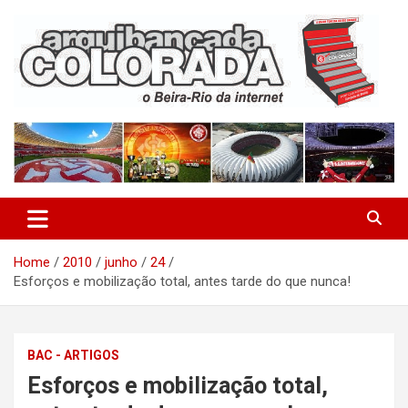
Skip
to
content
O Beira-Rio da Internet
Arquibancada Colorada
Home
2010
junho
24
Esforços e mobilização total, antes tarde do que nunca!
BAC - ARTIGOS
Esforços e mobilização total,