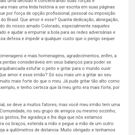
ais uma decisão e concentrando suas forças e
ara mais uma linda história a ser escrita em suas páginas
e por força de opção profissional, pessoal ou imposição
 do Brasil. Que amor é esse? Quanta dedicação, abnegação,
 lado do nosso amado Colorado, especialmente naqueles
e ajudar a empurrar a bola para as redes adversárias e
a defesa e impedir a qualquer custo que o perigo sequer
omenagens e mais homenagens, agradecimentos, enfim, a
a perdas consideráveis em seus balanços para poder se
quibancada estufar o peito e gritar para o mundo ouvir:
 Que amor é esse irmão? Só sou mais um a gritar ao seu
muito mais forte do que o meu. Já pude gritar tão alto como
xemplo, e tenho certeza que lá meu grito era mais forte, por
dial, se deve a muitos fatores, mas você meu irmão tem uma
sua Comunidade, no seu grupo de amigos ou mesmo sozinho,
s gestos, lhe agradeça e lhe diga que nós estamos
abra os braços, estenda a mão e pegue a mão de um outro
a a quilômetros de distancia. Muito obrigado e tenhamos