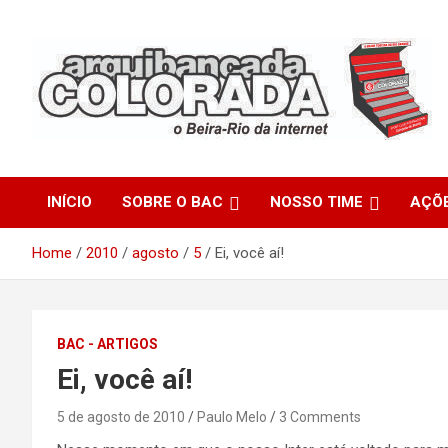
Skip
to
content
O Beira-Rio da Internet
Arquibancada Colorada
INÍCIO
SOBRE O BAC
NOSSO TIME
AÇÕ
Home
2010
agosto
5
Ei, você aí!
BAC - ARTIGOS
Ei, você aí!
5 de agosto de 2010
Paulo Melo
3 Comments