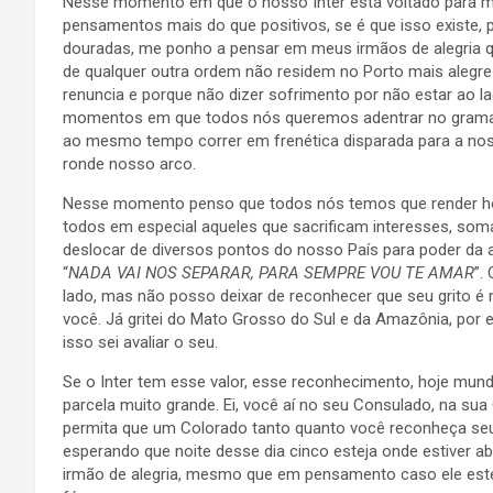
Nesse momento em que o nosso Inter está voltado para m
pensamentos mais do que positivos, se é que isso existe, p
douradas, me ponho a pensar em meus irmãos de alegria qu
de qualquer outra ordem não residem no Porto mais alegre
renuncia e porque não dizer sofrimento por não estar ao
momentos em que todos nós queremos adentrar no gramado 
ao mesmo tempo correr em frenética disparada para a noss
ronde nosso arco.
Nesse momento penso que todos nós temos que render h
todos em especial aqueles que sacrificam interesses, som
deslocar de diversos pontos do nosso País para poder da ar
“
NADA VAI NOS SEPARAR, PARA SEMPRE VOU TE AMAR
”.
lado, mas não posso deixar de reconhecer que seu grito é 
você. Já gritei do Mato Grosso do Sul e da Amazônia, por e
isso sei avaliar o seu.
Se o Inter tem esse valor, esse reconhecimento, hoje mun
parcela muito grande. Ei, você aí no seu Consulado, na 
permita que um Colorado tanto quanto você reconheça seu
esperando que noite desse dia cinco esteja onde estiver 
irmão de alegria, mesmo que em pensamento caso ele estej