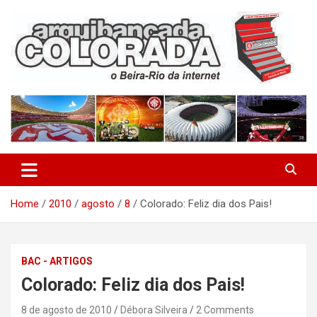
Skip
to
content
O Beira-Rio da Internet
Arquibancada Colorada
Home
2010
agosto
8
Colorado: Feliz dia dos Pais!
BAC - ARTIGOS
Colorado: Feliz dia dos Pais!
8 de agosto de 2010
Débora Silveira
2 Comments