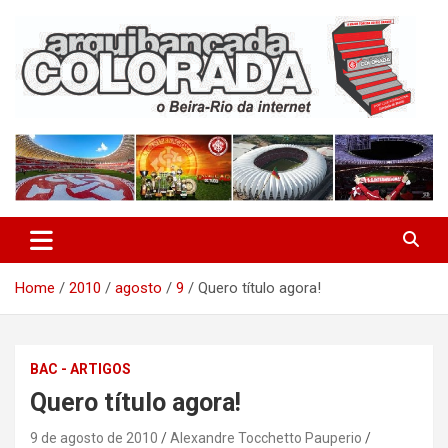
Skip
to
content
O Beira-Rio da Internet
Arquibancada Colorada
Home
2010
agosto
9
Quero título agora!
BAC - ARTIGOS
Quero título agora!
9 de agosto de 2010
Alexandre Tocchetto Pauperio