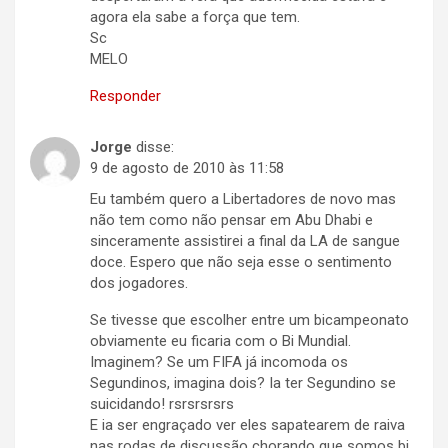
agora ela sabe a força que tem.
Sc
MELO
Responder
Jorge
disse:
9 de agosto de 2010 às 11:58
Eu também quero a Libertadores de novo mas
não tem como não pensar em Abu Dhabi e
sinceramente assistirei a final da LA de sangue
doce. Espero que não seja esse o sentimento
dos jogadores.
Se tivesse que escolher entre um bicampeonato
obviamente eu ficaria com o Bi Mundial.
Imaginem? Se um FIFA já incomoda os
Segundinos, imagina dois? Ia ter Segundino se
suicidando! rsrsrsrsrs
E ia ser engraçado ver eles sapatearem de raiva
nas rodas de discussão chorando que somos bi