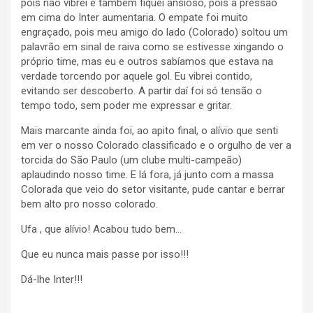
pois não vibrei e também fiquei ansioso, pois a pressão
em cima do Inter aumentaria. O empate foi muito
engraçado, pois meu amigo do lado (Colorado) soltou um
palavrão em sinal de raiva como se estivesse xingando o
próprio time, mas eu e outros sabíamos que estava na
verdade torcendo por aquele gol. Eu vibrei contido,
evitando ser descoberto. A partir daí foi só tensão o
tempo todo, sem poder me expressar e gritar.
Mais marcante ainda foi, ao apito final, o alívio que senti
em ver o nosso Colorado classificado e o orgulho de ver a
torcida do São Paulo (um clube multi-campeão)
aplaudindo nosso time. E lá fora, já junto com a massa
Colorada que veio do setor visitante, pude cantar e berrar
bem alto pro nosso colorado.
Ufa , que alívio! Acabou tudo bem…
Que eu nunca mais passe por isso!!!
Dá-lhe Inter!!!
.