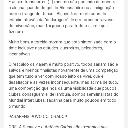
E assim transcorreu (…) mesmo não podendo demonstrar
a alegria quando do gol do Alecssandro ou a indignação
com o frango do Renan. Alguns foram retirados do
estádio através da “deduragem” de um torcedor raivoso
do adversário, mas foi pouco para todo o alarde que
fizeram.
Muito bom, a torcida mostra que está sintonizada com o
time inclusive nas atitudes: guerreiros, peleadores,
incansáveis.
O rescaldo da viajem é muito positivo, todos saíram são e
salvos e melhor, finalistas novamente de uma competição
que tem tudo a ver com nosso jeito de viver, que é
desafiador e as vezes inconseqüente, mas acima de tudo,
uma competição que nos dá uma visibilidade que poucos
clubes conseguem e, de lambuja, somos semifinalistas do
Mundial Interclubes, façanha para muito poucos em todo
o mundo.
PARABÉNS POVO COLORADO!!
OBS: A Suanny e o Antônio Carlos são exemplos das