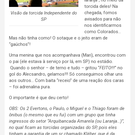
laranja”, no meio da
torcida deles! Na
chegada, fomos
Visão da torcida Independente do
avisados para não
SP
nos identificarmos
como Colorados…
Mas não tinha como! O sotaque e o jeito eram de
“gaúchos”!
Uma menina que nos acompanhava (Mari), encontrou com
o pai (ele estava à serviço por lá, em SP) no estádio.
Quando o senhor – de terno e tudo – gritou “
FEITO!!!
” no
gol do Alecsandro, gelamos!!! Só conseguimos olhar uns
aos outros… Com baita “receio” de uma reação dos caras
– foi adrenalina pura.
O importante é que deu certo!
OBS: Os 2 Evertons, o Paulo, o Miguel e o Thiago foram de
ônibus (o mesmo que eu fui) com um grupo que tinha
ingressos do setor “Arquibancada Amarela (ou Laranja…)”,
no qual ficam as torcidas organizadas do SP, pois eles
tinham a garantia de um sr chamado Kléber, que é da