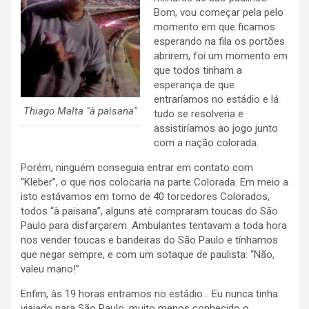
Bom, vou começar pela pelo
momento em que ficamos
esperando na fila os portões
abrirem, foi um momento em
que todos tinham a
esperança de que
entraríamos no estádio e lá
Thiago Malta "à paisana"
tudo se resolveria e
assistiríamos ao jogo junto
com a nação colorada.
Porém, ninguém conseguia entrar em contato com
“Kleber”, o que nos colocaria na parte Colorada. Em meio a
isto estávamos em torno de 40 torcedores Colorados,
todos “à paisana”, alguns até compraram toucas do São
Paulo para disfarçarem. Ambulantes tentavam a toda hora
nos vender toucas e bandeiras do São Paulo e tínhamos
que negar sempre, e com um sotaque de paulista: “Não,
valeu mano!”
Enfim, às 19 horas entramos no estádio… Eu nunca tinha
viajado para São Paulo, muito menos conhecido o