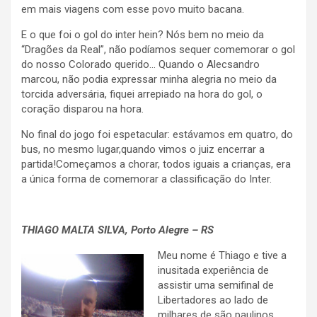
em mais viagens com esse povo muito bacana.
E o que foi o gol do inter hein? Nós bem no meio da
“Dragões da Real”, não podíamos sequer comemorar o gol
do nosso Colorado querido… Quando o Alecsandro
marcou, não podia expressar minha alegria no meio da
torcida adversária, fiquei arrepiado na hora do gol, o
coração disparou na hora.
No final do jogo foi espetacular: estávamos em quatro, do
bus, no mesmo lugar,quando vimos o juiz encerrar a
partida!Começamos a chorar, todos iguais a crianças, era
a única forma de comemorar a classificação do Inter.
.
THIAGO MALTA SILVA
, Porto Alegre – RS
Meu nome é Thiago e tive a
inusitada experiência de
assistir uma semifinal de
Libertadores ao lado de
milhares de são paulinos.