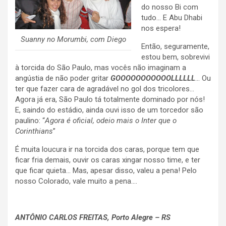
do nosso Bi com
tudo… E Abu Dhabi
nos espera!
Suanny no Morumbi, com Diego
Então, seguramente,
estou bem, sobrevivi
à torcida do São Paulo, mas vocês não imaginam a
angústia de não poder gritar
GOOOOOOOOOOOLLLLLL
… Ou
ter que fazer cara de agradável no gol dos tricolores…
Agora já era, São Paulo tá totalmente dominado por nós!
E, saindo do estádio, ainda ouvi isso de um torcedor são
paulino: “
Agora é oficial, odeio mais o Inter que o
Corinthians
”
É muita loucura ir na torcida dos caras, porque tem que
ficar fria demais, ouvir os caras xingar nosso time, e ter
que ficar quieta… Mas, apesar disso, valeu a pena! Pelo
nosso Colorado, vale muito a pena….
.
ANTÔNIO CARLOS FREITAS, Porto Alegre – RS