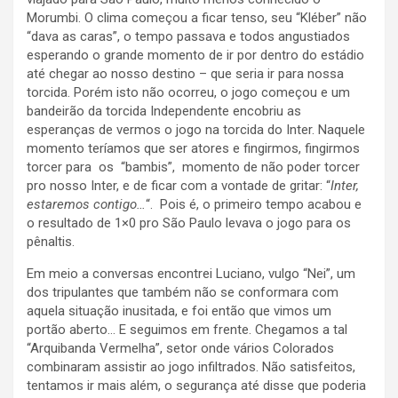
Morumbi. O clima começou a ficar tenso, seu “Kléber” não
“dava as caras”, o tempo passava e todos angustiados
esperando o grande momento de ir por dentro do estádio
até chegar ao nosso destino – que seria ir para nossa
torcida. Porém isto não ocorreu, o jogo começou e um
bandeirão da torcida Independente encobriu as
esperanças de vermos o jogo na torcida do Inter. Naquele
momento teríamos que ser atores e fingirmos, fingirmos
torcer para os “bambis”, momento de não poder torcer
pro nosso Inter, e de ficar com a vontade de gritar: “
Inter,
estaremos contigo…
“. Pois é, o primeiro tempo acabou e
o resultado de 1×0 pro São Paulo levava o jogo para os
pênaltis.
Em meio a conversas encontrei Luciano, vulgo “Nei”, um
dos tripulantes que também não se conformara com
aquela situação inusitada, e foi então que vimos um
portão aberto… E seguimos em frente. Chegamos a tal
“Arquibanda Vermelha”, setor onde vários Colorados
combinaram assistir ao jogo infiltrados. Não satisfeitos,
tentamos ir mais além, o segurança até disse que poderia