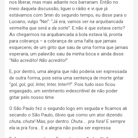
nos liberar, mas mais adiante nos barrariam. Então no
meio daquela discussão, liguei o rádio e vi que já
estávamos com 5min do segundo tempo, eu disse para o
Luciano, vulgo “Nei”: “
Já era, vamos ver na arquibancada
vermelha que será a da sorte
”. E não é que estava certo?
Ao chegarmos na arquibancada a bola estava lá, pronta
para cobrança – a cobrança de uma falta que jamais
esquecerei, de um grito que saiu de uma forma que jamais
esperaria, um palavrão saiu da minha boca e ainda disse:
“
Não acredito! Não acredito!
”.
E, por dentro, uma alegria que não poderia ser expressada
de outra forma, pois seria uma sentença de morte gritar:
“
gol, gol, gol, Inter, Inter, Inter!!!
”. Pois tudo isso ficou
engasgado, um sentimento indescritível de não poder
gritar pelo nosso time.
O São Paulo fez o segundo logo em seguida e ficamos ali
secando o São Paulo, óbvio que como um ator dizendo:
chuta, chuta
! Mas, por dentro:
Chuta…. pra fora!
E sempre
ela ia pra fora… E a alegria não podia ser expressa.