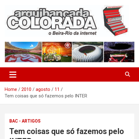
Skip
to
content
O Beira-Rio da Internet
Arquibancada Colorada
Home
2010
agosto
11
Tem coisas que só fazemos pelo INTER
BAC - ARTIGOS
Tem coisas que só fazemos pelo