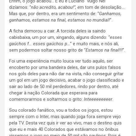
Enfim, o jogo acabou… E eu e Luciano “vulgo Nei”
dizíamos: “
não acredito, acabou!”, e
m tom de desolação….
Mas que, por dentro, era um sentimento de: “
Ganhamos,
ganhamos, estamos na final, estamos no mundial!
”.
A ficha demorou a cair. A torcida deles ia saindo
cabisbaixa, um por um, xingando, alguns dizendo: “
esses
gaúchos f… esses gaúchos p…
” e muito mais, e nós ali,
sem podermos soltar nosso grito de “
Estamos na final!!!
”.
Foi uma experiência muito louca ver tudo aquilo, ser
encoberto por uma bandeira deles, dar uns pulos falsos
nos gols deles para não dar na vista, não conseguir gritar
um gol em um jogo decisivo, acabar o jogo classificado e
sair ao lado de 50 mil perdedores, rindo por dentro, até
chegar à nação Colorada que esperava para
comemorarmos e soltarmos o grito:
Inteeeeeeeeer
.
Sou colorado fanático, vou a todos os jogos, estou
sempre com o Inter, mas quando joga fora sempre vejo
pela TV. Desta vez quis ir ver ao vivo, mas o destino quis
que eu e mais 40 Colorados que estávamos no ônibus
víssemos o jogo no meio de 50 mil são paulinos. Pois é,