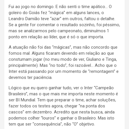
Fui ao jogo no domingo. E não senti o time apático… O
goleiro do Goiás fez “mágica” em alguns lances, o
Leandro Damião teve “azar” em outros, faltou o detalhe.
Se a gente for comentar o resultado sozinho, foi péssimo,
mas se analizarmos pelo campeonato, diminuímos 1
ponto em relação ao líder, que é só o que importa.
A atuação não foi das “mágicas”, mas não concordo que
fomos mal. Alguns ficaram devendo em relação ao que
constumam jogar (no meu modo de ver, Giuliano e Tinga,
principalmente). Mas “no todo”, foi razoável… Acho que o
Inter está passando por um momento de “remontagem” e
devemos ter paciência.
Lógico que eu quero ganhar tudo, ver o Inter “Campeão
Brasileiro”, mas o que mais me importa neste momento é
ser BI Mundial. Tem que preparar o time, achar soluções,
fazer todos os testes agora, chegar “na ponta dos
cascos” em dezembro. Acredito que nesta busca, ainda
podemos colher “louros” e ganhar o Brasileiro. Mas isto
tem que ser “consequência”, não “O” objetivo.