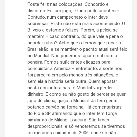
Foste feliz nas colocações. Concordo e
discordo. Foi um jogo, e tudo pode acontecer.
Contudo, num campeonato o Inter deve
sobressair. E isto não está mais acontecendo. O
BI veio e estamos felizes. Porém, a peleia se
mantém – caso contrário, do quê vale a pena o
acordar rubro? Acho que o temos que focar o
Brasileirão, e se mantiver o padrão atual será feio
no Mundial. Não podemos tapar o sol com a
peneira. Fomos suficientes eficazes para
conquistar a América – entretanto, a sorte nos
foi parceira em pelo menos três situações, e
sem ela a história seria outra. Quem apostar
nesta conjuntura para o Mundial vai perder
dinheiro. E como eu não gosto de perder se quer
jogo de cliqua, quiçá o Mundial. Já tem gente
botando carvão na fornalha. Há comentaristas
do Rio e SP afirmando que o Inter tem força
similar ao de Milano. Loucura! São times
desproporcionais, e só venceremos se tivermos
os mesmos cuidados de 2006, onde só não