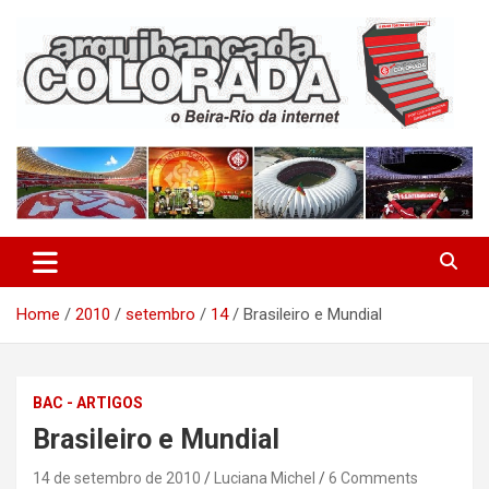
Skip
to
content
O Beira-Rio da Internet
Arquibancada Colorada
Home
2010
setembro
14
Brasileiro e Mundial
BAC - ARTIGOS
Brasileiro e Mundial
14 de setembro de 2010
Luciana Michel
6 Comments