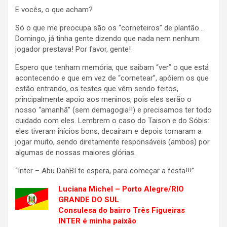
E vocês, o que acham?
Só o que me preocupa são os “corneteiros” de plantão…
Domingo, já tinha gente dizendo que nada nem nenhum
jogador prestava! Por favor, gente!
Espero que tenham memória, que saibam “ver” o que está
acontecendo e que em vez de “cornetear”, apóiem os que
estão entrando, os testes que vêm sendo feitos,
principalmente apoio aos meninos, pois eles serão o
nosso “amanhã” (sem demagogia!!) e precisamos ter todo
cuidado com eles. Lembrem o caso do Taison e do Sóbis:
eles tiveram inícios bons, decaíram e depois tornaram a
jogar muito, sendo diretamente responsáveis (ambos) por
algumas de nossas maiores glórias.
“Inter – Abu DahBI te espera, para começar a festa!!!”
Luciana Michel – Porto Alegre/RIO
GRANDE DO SUL
Consulesa do bairro Três Figueiras
INTER é minha paixão