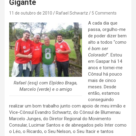
Gigante
11 de outubro de 2010
Rafael Schwartz
5 Comments
A cada dia que
passa, orgulho-me
de poder dizer bem
alto a todos “
como
é bom ser
Colorado!
”. Estou
em Gaspar há 14
anos e tornei-me
Cônsul há pouco
mais de cinco
Rafael (esq) com Elpídeo Braga,
meses. Desde
Marcelo (verde) e o amigo
então, estamos
conseguindo
realizar um bom trabalho junto com apoio de meu irmão e
Vice-Cônsul Evandro Schwartz, do Cônsul de Blumenau
Marcelo Junges, do Diretor Regional do Movimento
Consular, Lucimar Santos e de abnegados pelo Inter como
o Léo, o Ricardo, o Seu Nelson, o Seu Itacir e tantos