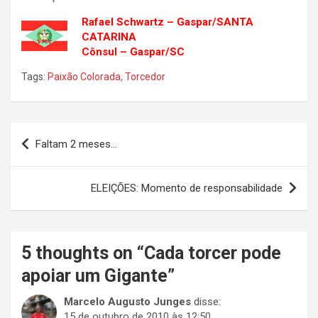
Rafael Schwartz – Gaspar/SANTA
CATARINA
Cônsul – Gaspar/SC
Tags:
Paixão Colorada
,
Torcedor
Navegação
Faltam 2 meses…
de
Post
ELEIÇÕES: Momento de responsabilidade
5 thoughts on “
Cada torcer pode
apoiar um Gigante
”
Marcelo Augusto Junges
disse:
15 de outubro de 2010 às 12:50