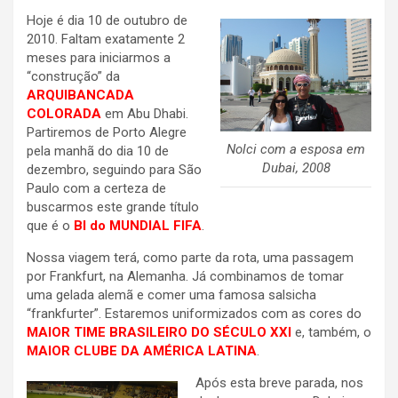
Hoje é dia 10 de outubro de
2010. Faltam exatamente 2
meses para iniciarmos a
“construção” da
ARQUIBANCADA
COLORADA
em Abu Dhabi.
Partiremos de Porto Alegre
Nolci com a esposa em
pela manhã do dia 10 de
Dubai, 2008
dezembro, seguindo para São
Paulo com a certeza de
buscarmos este grande título
que é o
BI do MUNDIAL FIFA
.
Nossa viagem terá, como parte da rota, uma passagem
por Frankfurt, na Alemanha. Já combinamos de tomar
uma gelada alemã e comer uma famosa salsicha
“frankfurter”. Estaremos uniformizados com as cores do
MAIOR TIME BRASILEIRO DO SÉCULO XXI
e, também, o
MAIOR CLUBE DA AMÉRICA LATINA
.
Após esta breve parada, nos