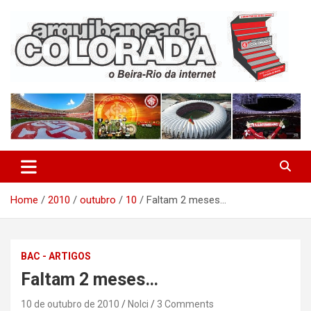
Skip
to
content
O Beira-Rio da Internet
Arquibancada Colorada
Home
2010
outubro
10
Faltam 2 meses…
BAC - ARTIGOS
Faltam 2 meses…
10 de outubro de 2010
Nolci
3 Comments