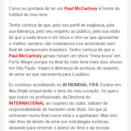
Como eu gostaria de ter um
Paul McCartney
à frente do
futebol de meu time.
Tenho certeza de que, pelo seu perfil de exigência, pela
sua liderança, pelo seu respeito ao público, pela sua visão
de que a cada show é um show e tem-se que apresentar
o melhor, sempre, não estaríamos nos arrastando num
final de campeonato brasileiro. Tenho certeza de que o
Paul McCartney
jamais fariam um show “meia-boca” em
Porto Alegre porque no final do mês teria mais dois shows
em São Paulo. Vejam a diferença de postura, de respeito,
de amor ao que representa para o público.
Eu continuo acreditando no
BI MUNDIAL FIFA
. Estarei em
Abu Dhabi empurrando o time do meu coração. Só quero
que todos os profissionais, da Diretoria do
INTERNACIONAL
ao roupeiro do clube, saibam da
responsabilidade de trazerem este título. Sei que já
estiveram numa final como esta e a ganharam. Mas isto
não lhes dá direito de errar por estratégias exóticas,
deixando para retomar o ânimo do time e da torcida