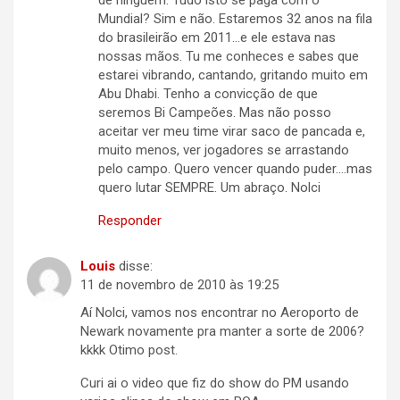
de ninguém. Tudo isto se paga com o
Mundial? Sim e não. Estaremos 32 anos na fila
do brasileirão em 2011…e ele estava nas
nossas mãos. Tu me conheces e sabes que
estarei vibrando, cantando, gritando muito em
Abu Dhabi. Tenho a convicção de que
seremos Bi Campeões. Mas não posso
aceitar ver meu time virar saco de pancada e,
muito menos, ver jogadores se arrastando
pelo campo. Quero vencer quando puder….mas
quero lutar SEMPRE. Um abraço. Nolci
Responder
Louis
disse:
11 de novembro de 2010 às 19:25
Aí Nolci, vamos nos encontrar no Aeroporto de
Newark novamente pra manter a sorte de 2006?
kkkk Otimo post.
Curi ai o video que fiz do show do PM usando