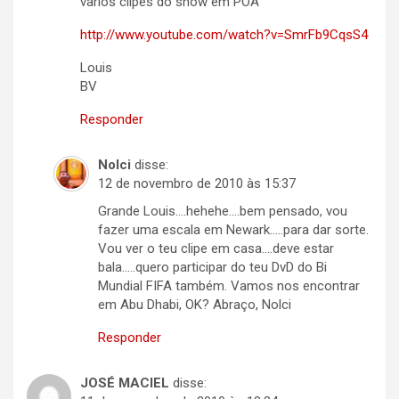
varios clipes do show em POA
http://www.youtube.com/watch?v=SmrFb9CqsS4
Louis
BV
Responder
Nolci
disse:
12 de novembro de 2010 às 15:37
Grande Louis….hehehe….bem pensado, vou
fazer uma escala em Newark…..para dar sorte.
Vou ver o teu clipe em casa….deve estar
bala…..quero participar do teu DvD do Bi
Mundial FIFA também. Vamos nos encontrar
em Abu Dhabi, OK? Abraço, Nolci
Responder
JOSÉ MACIEL
disse: