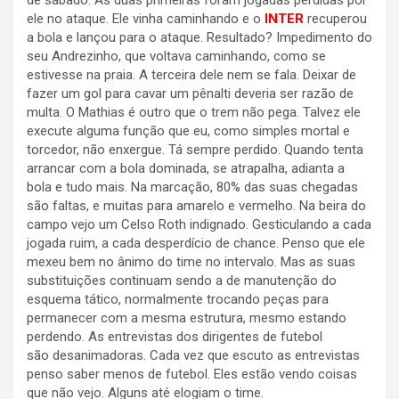
de sábado. As duas primeiras foram jogadas perdidas por
ele no ataque. Ele vinha caminhando e o
INTER
recuperou
a bola e lançou para o ataque. Resultado? Impedimento do
seu Andrezinho, que voltava caminhando, como se
estivesse na praia. A terceira dele nem se fala. Deixar de
fazer um gol para cavar um pênalti deveria ser razão de
multa. O Mathias é outro que o trem não pega. Talvez ele
execute alguma função que eu, como simples mortal e
torcedor, não enxergue. Tá sempre perdido. Quando tenta
arrancar com a bola dominada, se atrapalha, adianta a
bola e tudo mais. Na marcação, 80% das suas chegadas
são faltas, e muitas para amarelo e vermelho. Na beira do
campo vejo um Celso Roth indignado. Gesticulando a cada
jogada ruim, a cada desperdício de chance. Penso que ele
mexeu bem no ânimo do time no intervalo. Mas as suas
substituições continuam sendo a de manutenção do
esquema tático, normalmente trocando peças para
permanecer com a mesma estrutura, mesmo estando
perdendo. As entrevistas dos dirigentes de futebol
são desanimadoras. Cada vez que escuto as entrevistas
penso saber menos de futebol. Eles estão vendo coisas
que não vejo. Alguns até elogiam o time.