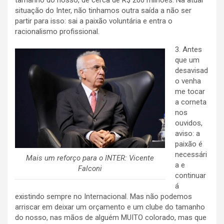
tamanho do nosso, de cerca de R$ 200 milhões. Na atual
situação do Inter, não tinhamos outra saída a não ser
partir para isso: sai a paixão voluntária e entra o
racionalismo profissional.
3. Antes
que um
desavisad
o venha
me tocar
a corneta
nos
ouvidos,
aviso: a
paixão é
necessári
Mais um reforço para o INTER: Vicente
a e
Falconi
continuar
á
existindo sempre no Internacional. Mas não podemos
arriscar em deixar um orçamento e um clube do tamanho
do nosso, nas mãos de alguém MUITO colorado, mas que