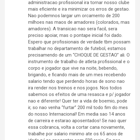
administracao profissional ira tornar nosso clube
mais eficiente e ira minimizar os erros de gestao.
Nao podemnos largar um orcamento de 200
milhoes nas maos de amadores (colorados, mas
amadores). A transicao nao sera facil, sera
preciso apoiar, mas o pontape inicial foi dado.
Espero que profissionais de verdade tbm possam
trabalhar no departamento de futebol, estamos
precisamendo de um “CHOQUE DE GESTAO” ali. O
instrumento de trabalho de atleta profissional e o
corpo e jogador que vive na noite, bebendo,
brigando, e ficando mais de um mes recebendo
salario tendo que perdendo horas de sono nao
ira render nos treinos e nos jogos. Nos todos
sabemos os efeitos de uma resasca e p/ jogador
nao e diferente! Quer ter a vida de boemio, pode
ir, so nao venha “furtar” 200 mil todo fim do mes
do nosso Internacional! Em media sao 14 anos
de carreira e estarao aposentados! Se nao quer
essa cobranca, volta a cortar cana novamente,
trabalhe por salario minimo ate os 65 anos de