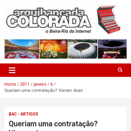
Skip
to
content
O Beira-Rio da Internet
Arquibancada Colorada
Home
2011
janeiro
6
Queriam uma contratação? Vieram duas.
BAC - ARTIGOS
Queriam uma contratação?