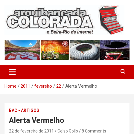
Skip
to
content
O Beira-Rio da Internet
Arquibancada Colorada
Home
2011
fevereiro
22
Alerta Vermelho
BAC - ARTIGOS
Alerta Vermelho
22 de fevereiro de 2011
Celso Gollo
8 Comments