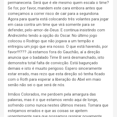
permaneceria. Será que é ele mesmo quem escala o time?
Se for, por favor, mandem este cara embora antes que
começamos a correr risco de cair para a segundona.
Agora para quarta está colocando três volantes para jogar
em casa contra um time que virá somente para se
defender, pelo-amor-de-Deus. E continua insistindo com
Andrezinho tendo a opção do Oscar. No último jogo
colocou o Rodrigo que não jogava a um tempão e
entregou um jogo que era nosso. O que está havendo, por
favor!!!??? Já estamos fora do Gauchão, aí a direção
anuncia que o badalado Time B será desmanchado, isto
demonstra total falta de convicção. Está bagunçado
demais e isto é muuito perigoso. Espero sinceramente
estar errado, mas rezo que esta direção só tenha ficado
com o Roth para esperar a liberação do Abel em maio
senão não sei o que será de nós.
Irmãos Colorados, me perdoem pela amargura das
palavras, mas é o que estamos vendo aqui de longe,
sofrendo como nunca nestes últimos meses. Tomara que
estejamos errados e que as coisas se ajeitem
urgentemente para que possamos respirar novamente