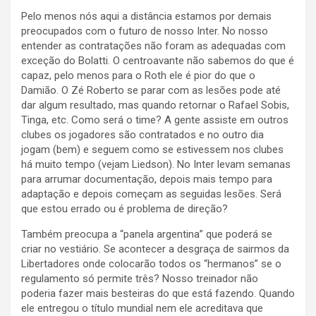
Pelo menos nós aqui a distância estamos por demais
preocupados com o futuro de nosso Inter. No nosso
entender as contratações não foram as adequadas com
exceção do Bolatti. O centroavante não sabemos do que é
capaz, pelo menos para o Roth ele é pior do que o
Damião. O Zé Roberto se parar com as lesões pode até
dar algum resultado, mas quando retornar o Rafael Sobis,
Tinga, etc. Como será o time? A gente assiste em outros
clubes os jogadores são contratados e no outro dia
jogam (bem) e seguem como se estivessem nos clubes
há muito tempo (vejam Liedson). No Inter levam semanas
para arrumar documentação, depois mais tempo para
adaptação e depois começam as seguidas lesões. Será
que estou errado ou é problema de direção?
Também preocupa a “panela argentina” que poderá se
criar no vestiário. Se acontecer a desgraça de sairmos da
Libertadores onde colocarão todos os “hermanos” se o
regulamento só permite três? Nosso treinador não
poderia fazer mais besteiras do que está fazendo. Quando
ele entregou o título mundial nem ele acreditava que