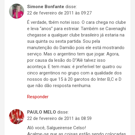
Simone Bonfante
disse:
22 de fevereiro de 2011 às 09:27
É verdade, tbém notei isso. O cara chega no clube
e leva “anos” para estreiar. Também se Cavenaghi
chegasse a qualquer clube brasileiro já estaria na
sua quinta ou sexta partida. Sou pela
manutenção do Damião pois ele está mostrando
serviço. Mas o argentino tem que jogar. Agora,
por causa da lesão do D”Alê talvez isso
aconteça. E tem mais: é preferível ter quatro ou
cinco argentinos no grupo com a qualidade dos
nossos do que 15 à 20 garotos do Inter B,C e D
que não dão resposta nenhuma.
Responder
PAULO MELO
disse:
22 de fevereiro de 2011 às 08:59
Alô você, Salgueirense Celso!
Acalme-se que as coisas estão sendo colocadas