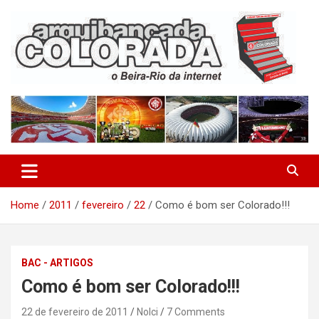
Skip
to
content
O Beira-Rio da Internet
Arquibancada Colorada
Home
2011
fevereiro
22
Como é bom ser Colorado!!!
BAC - ARTIGOS
Como é bom ser Colorado!!!
22 de fevereiro de 2011
Nolci
7 Comments