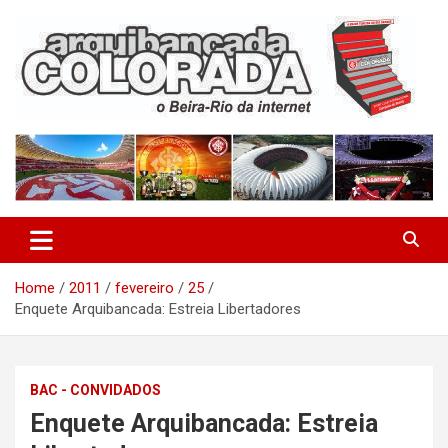
Skip
to
content
O Beira-Rio da Internet
Arquibancada Colorada
Home
2011
fevereiro
25
Enquete Arquibancada: Estreia Libertadores
BAC - CONVIDADOS
Enquete Arquibancada: Estreia