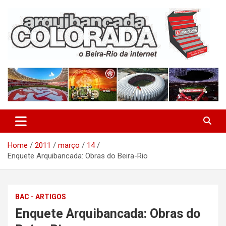
Skip
to
content
O Beira-Rio da Internet
Arquibancada Colorada
Home
2011
março
14
Enquete Arquibancada: Obras do Beira-Rio
BAC - ARTIGOS
Enquete Arquibancada: Obras do