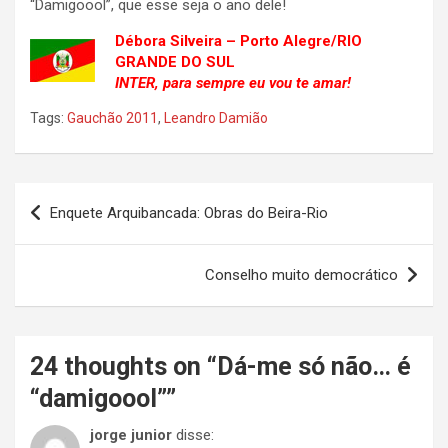
“Damigoool”, que esse seja o ano dele!
Débora Silveira – Porto Alegre/RIO
GRANDE DO SUL
INTER, para sempre eu vou te amar!
Tags:
Gauchão 2011
,
Leandro Damião
Navegação
Enquete Arquibancada: Obras do Beira-Rio
de
Post
Conselho muito democrático
24 thoughts on “
Dá-me só não… é
“damigoool”
”
jorge junior
disse: