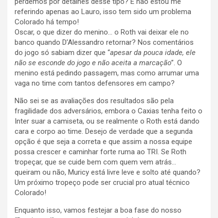
perdemos por detalhes desse tipo? E não estou me
referindo apenas ao Lauro, isso tem sido um problema
Colorado há tempo!
Oscar, o que dizer do menino… o Roth vai deixar ele no
banco quando D’Alessandro retornar? Nos comentários
do jogo só sabiam dizer que “
apesar da pouca idade, ele
não se esconde do jogo e não aceita a marcação
”. O
menino está pedindo passagem, mas como arrumar uma
vaga no time com tantos defensores em campo?
Não sei se as avaliações dos resultados são pela
fragilidade dos adversários, embora o Caxias tenha feito o
Inter suar a camiseta, ou se realmente o Roth está dando
cara e corpo ao time. Desejo de verdade que a segunda
opção é que seja a correta e que assim a nossa equipe
possa crescer e caminhar forte ruma ao TRI. Se Roth
tropeçar, que se cuide bem com quem vem atrás…
queiram ou não, Muricy está livre leve e solto até quando?
Um próximo tropeço pode ser crucial pro atual técnico
Colorado!
Enquanto isso, vamos festejar a boa fase do nosso