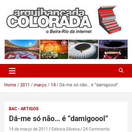
Skip
to
content
O Beira-Rio da Internet
Arquibancada Colorada
Home
2011
março
14
Dá-me só não… é “damigoool”
BAC - ARTIGOS
Dá-me só não… é “damigoool”
14 de março de 2011
Débora Silveira
24 Comments