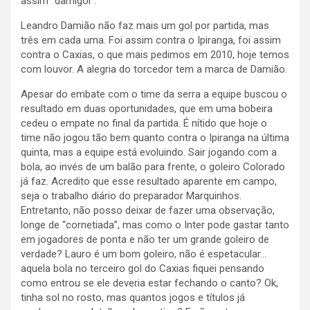
assim “damigol”.
Leandro Damião não faz mais um gol por partida, mas
três em cada uma. Foi assim contra o Ipiranga, foi assim
contra o Caxias, o que mais pedimos em 2010, hoje temos
com louvor. A alegria do torcedor tem a marca de Damião.
Apesar do embate com o time da serra a equipe buscou o
resultado em duas oportunidades, que em uma bobeira
cedeu o empate no final da partida. É nítido que hoje o
time não jogou tão bem quanto contra o Ipiranga na última
quinta, mas a equipe está evoluindo. Sair jogando com a
bola, ao invés de um balão para frente, o goleiro Colorado
já faz. Acredito que esse resultado aparente em campo,
seja o trabalho diário do preparador Marquinhos.
Entretanto, não posso deixar de fazer uma observação,
longe de “cornetiada”, mas como o Inter pode gastar tanto
em jogadores de ponta e não ter um grande goleiro de
verdade? Lauro é um bom goleiro, não é espetacular…
aquela bola no terceiro gol do Caxias fiquei pensando
como entrou se ele deveria estar fechando o canto? Ok,
tinha sol no rosto, mas quantos jogos e títulos já