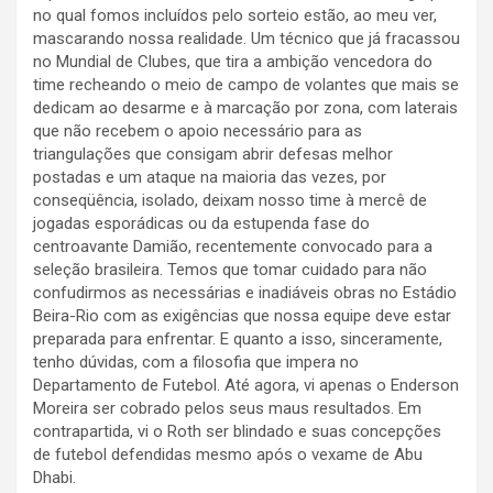
no qual fomos incluídos pelo sorteio estão, ao meu ver,
mascarando nossa realidade. Um técnico que já fracassou
no Mundial de Clubes, que tira a ambição vencedora do
time recheando o meio de campo de volantes que mais se
dedicam ao desarme e à marcação por zona, com laterais
que não recebem o apoio necessário para as
triangulações que consigam abrir defesas melhor
postadas e um ataque na maioria das vezes, por
conseqüência, isolado, deixam nosso time à mercê de
jogadas esporádicas ou da estupenda fase do
centroavante Damião, recentemente convocado para a
seleção brasileira. Temos que tomar cuidado para não
confudirmos as necessárias e inadiáveis obras no Estádio
Beira-Rio com as exigências que nossa equipe deve estar
preparada para enfrentar. E quanto a isso, sinceramente,
tenho dúvidas, com a filosofia que impera no
Departamento de Futebol. Até agora, vi apenas o Enderson
Moreira ser cobrado pelos seus maus resultados. Em
contrapartida, vi o Roth ser blindado e suas concepções
de futebol defendidas mesmo após o vexame de Abu
Dhabi.