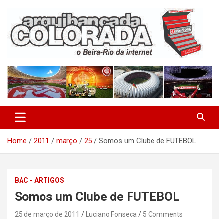
Skip
to
content
O Beira-Rio da Internet
Arquibancada Colorada
Home
2011
março
25
Somos um Clube de FUTEBOL
BAC - ARTIGOS
Somos um Clube de FUTEBOL
25 de março de 2011
Luciano Fonseca
5 Comments