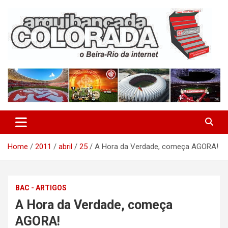
Skip
to
content
O Beira-Rio da Internet
Arquibancada Colorada
Home
2011
abril
25
A Hora da Verdade, começa AGORA!
BAC - ARTIGOS
A Hora da Verdade, começa
AGORA!