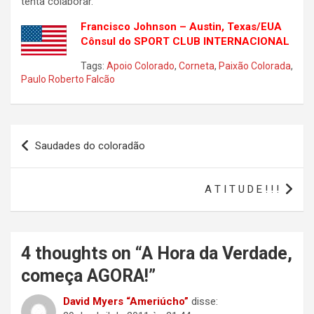
tenta colaborar.
Francisco Johnson – Austin, Texas/EUA
Cônsul do SPORT CLUB INTERNACIONAL
Tags:
Apoio Colorado
,
Corneta
,
Paixão Colorada
,
Paulo Roberto Falcão
Navegação
Saudades do coloradão
de
Post
A T I T U D E ! ! !
4 thoughts on “
A Hora da Verdade,
começa AGORA!
”
David Myers “Ameriúcho”
disse: