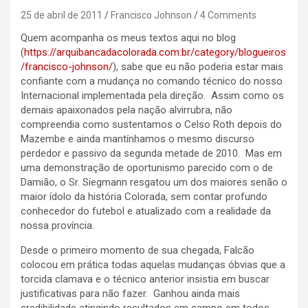
25 de abril de 2011
Francisco Johnson
4 Comments
Quem acompanha os meus textos aqui no blog
(
https://arquibancadacolorada.com.br/category/blogueiros
/francisco-johnson/
), sabe que eu não poderia estar mais
confiante com a mudança no comando técnico do nosso
Internacional implementada pela direção. Assim como os
demais apaixonados pela nação alvirrubra, não
compreendia como sustentamos o Celso Roth depois do
Mazembe e ainda mantínhamos o mesmo discurso
perdedor e passivo da segunda metade de 2010. Mas em
uma demonstração de oportunismo parecido com o de
Damião, o Sr. Siegmann resgatou um dos maiores senão o
maior ídolo da história Colorada, sem contar profundo
conhecedor do futebol e atualizado com a realidade da
nossa província.
Desde o primeiro momento de sua chegada, Falcão
colocou em prática todas aquelas mudanças óbvias que a
torcida clamava e o técnico anterior insistia em buscar
justificativas para não fazer. Ganhou ainda mais