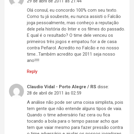
29 de abril de 2011 às 21:44
Olá consul, eu concordo 100% com seu texto.
Como tu já soubeste, eu nunca assisti o Falcão
joga pessoalmente, mas conheço a reputação
dele pela história do Inter e os filmes do passado.
E qual é o resultado? O time dele venceu os
primeiros três jogos e empatou for a de casa
contra Peñarol. Acredito no Falcão e no nosso
time…Também acredito que 2011 seja nosso
ano!!!!
Reply
Claudio Vidal - Porto Alegre / RS
disse:
28 de abril de 2011 às 02:59
A análise não pode ser uma coisa simplista, pois
tem gente que não entende alguns tipos de vaia.
Quando o time adversário faz cera ou fica
tocando a bola para o tempo passar acho que
tem que vaiar mesmo para fazer pressão contra
o time adversário e ajudar os nossos jogadores