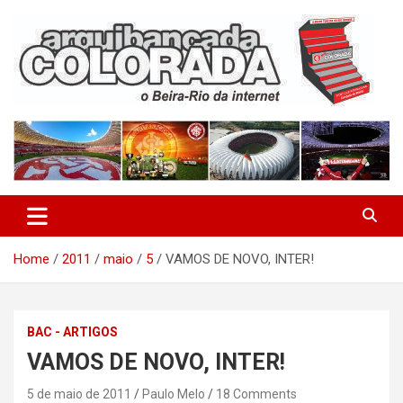
Skip
to
content
O Beira-Rio da Internet
Arquibancada Colorada
Home
2011
maio
5
VAMOS DE NOVO, INTER!
BAC - ARTIGOS
VAMOS DE NOVO, INTER!
5 de maio de 2011
Paulo Melo
18 Comments