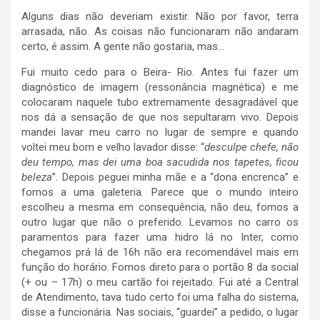
Alguns dias não deveriam existir. Não por favor, terra
arrasada, não. As coisas não funcionaram não andaram
certo, é assim. A gente não gostaria, mas…
Fui muito cedo para o Beira- Rio. Antes fui fazer um
diagnóstico de imagem (ressonância magnética) e me
colocaram naquele tubo extremamente desagradável que
nos dá a sensação de que nos sepultaram vivo. Depois
mandei lavar meu carro no lugar de sempre e quando
voltei meu bom e velho lavador disse: “
desculpe chefe, não
deu tempo, mas dei uma boa sacudida nos tapetes, ficou
beleza
”. Depois peguei minha mãe e a “dona encrenca” e
fomos a uma galeteria. Parece que o mundo inteiro
escolheu a mesma em consequência, não deu, fomos a
outro lugar que não o preferido. Levamos no carro os
paramentos para fazer uma hidro lá no Inter, como
chegamos prá lá de 16h não era recomendável mais em
função do horário. Fomos direto para o portão 8 da social
(+ ou – 17h) o meu cartão foi rejeitado. Fui até a Central
de Atendimento, tava tudo certo foi uma falha do sistema,
disse a funcionária. Nas sociais, “guardei” a pedido, o lugar