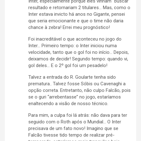
Inter, especialmente porque eles vinham “buscar”
resultado e retornariam 2 titulares… Mas, como o
Inter estava invicto há anos no Gigante, pensei
que seria emocionante e que o time não daria
chance à zebra! Errei meu prognóstico!
Foi inacreditável o que aconteceu no jogo do
Inter… Primeiro tempo: o Inter iniciou numa
velocidade, tanto que o gol foi no início… Depois,
deixamos de decidir! Segundo tempo: quando vi,
gol deles… E o 2º gol foi um pesadelo!
Talvez a entrada do R. Goularte tenha sido
prematura.. Talvez fosse Sóbis ou Cavenaghi a
opção correta. Entretanto, não culpo Falcão, pois
se o guri “arrebentasse” no jogo, estaríamos
enaltecendo a visão de nosso técnico.
Para mim, a culpa foi lá atrás: não dava para ter
seguido com o Roth após o Mundial… O Inter
precisava de um fato novo! Imagino que se
Falcão tivesse tido tempo de realizar pré-