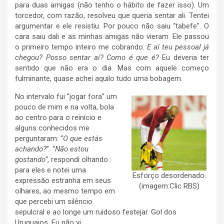
para duas amigas (não tenho o hábito de fazer isso). Um
torcedor, com razão, resolveu que queria sentar ali. Tentei
argumentar e ele resistiu. Por pouco não saiu “tabefe”. O
cara saiu dali e as minhas amigas não vieram. Ele passou
o primeiro tempo inteiro me cobrando:
E aí teu pessoal já
chegou? Posso sentar aí? Como é que é?
Eu deveria ter
sentido que não era o dia. Mas com aquele começo
fulminante, quase achei aquilo tudo uma bobagem.
No intervalo fui “jogar fora” um
pouco de mim e na volta, bola
ao centro para o reinício e
alguns conhecidos me
perguntaram: “
O que estás
achando?
”. “
Não estou
gostando”
, respondi olhando
para eles e notei uma
Esforço desordenado.
expressão estranha em seus
(imagem:Clic RBS)
olhares, ao mesmo tempo em
que percebi um silêncio
sepulcral e ao longe um ruidoso festejar. Gol dos
Uruguaios. Eu não vi.