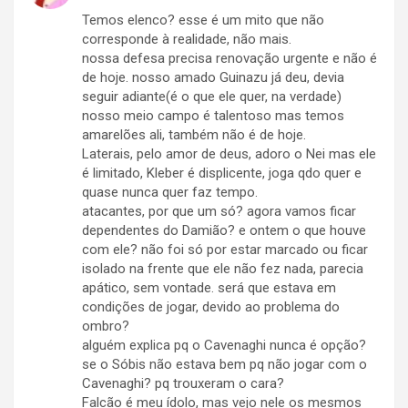
Temos elenco? esse é um mito que não
corresponde à realidade, não mais.
nossa defesa precisa renovação urgente e não é
de hoje. nosso amado Guinazu já deu, devia
seguir adiante(é o que ele quer, na verdade)
nosso meio campo é talentoso mas temos
amarelões ali, também não é de hoje.
Laterais, pelo amor de deus, adoro o Nei mas ele
é limitado, Kleber é displicente, joga qdo quer e
quase nunca quer faz tempo.
atacantes, por que um só? agora vamos ficar
dependentes do Damião? e ontem o que houve
com ele? não foi só por estar marcado ou ficar
isolado na frente que ele não fez nada, parecia
apático, sem vontade. será que estava em
condições de jogar, devido ao problema do
ombro?
alguém explica pq o Cavenaghi nunca é opção?
se o Sóbis não estava bem pq não jogar com o
Cavenaghi? pq trouxeram o cara?
Falcão é meu ídolo, mas vejo nele os mesmos