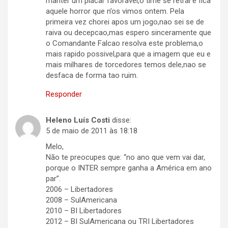
manter um placar favoravel,o time se retrai e fica
aquele horror que n’os vimos ontem. Pela
primeira vez chorei apos um jogo,nao sei se de
raiva ou decepcao,mas espero sinceramente que
o Comandante Falcao resolva este problema,o
mais rapido possivel,para que a imagem que eu e
mais milhares de torcedores temos dele,nao se
desfaca de forma tao ruim.
Responder
Heleno Luís Costi
disse:
5 de maio de 2011 às 18:18
Melo,
Não te preocupes que: “no ano que vem vai dar,
porque o INTER sempre ganha a América em ano
par”.
2006 – Libertadores
2008 – SulAmericana
2010 – BI Libertadores
2012 – BI SulAmericana ou TRI Libertadores