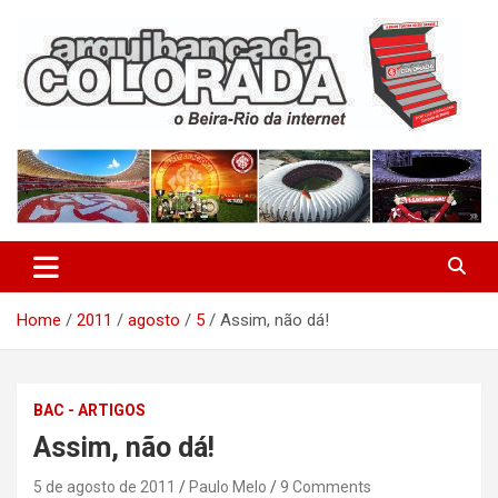
Skip
to
content
O Beira-Rio da Internet
Arquibancada Colorada
Home
2011
agosto
5
Assim, não dá!
BAC - ARTIGOS
Assim, não dá!
5 de agosto de 2011
Paulo Melo
9 Comments