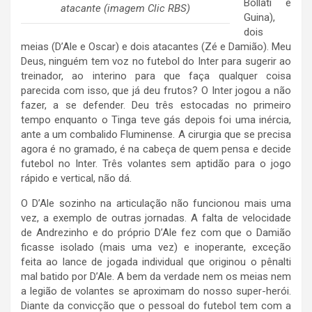
Bollati e
atacante (imagem Clic RBS)
Guina),
dois
meias (D’Ale e Oscar) e dois atacantes (Zé e Damião). Meu
Deus, ninguém tem voz no futebol do Inter para sugerir ao
treinador, ao interino para que faça qualquer coisa
parecida com isso, que já deu frutos? O Inter jogou a não
fazer, a se defender. Deu três estocadas no primeiro
tempo enquanto o Tinga teve gás depois foi uma inércia,
ante a um combalido Fluminense. A cirurgia que se precisa
agora é no gramado, é na cabeça de quem pensa e decide
futebol no Inter. Três volantes sem aptidão para o jogo
rápido e vertical, não dá.
O D’Ale sozinho na articulação não funcionou mais uma
vez, a exemplo de outras jornadas. A falta de velocidade
de Andrezinho e do próprio D’Ale fez com que o Damião
ficasse isolado (mais uma vez) e inoperante, exceção
feita ao lance de jogada individual que originou o pênalti
mal batido por D’Ale. A bem da verdade nem os meias nem
a legião de volantes se aproximam do nosso super-herói.
Diante da convicção que o pessoal do futebol tem com a