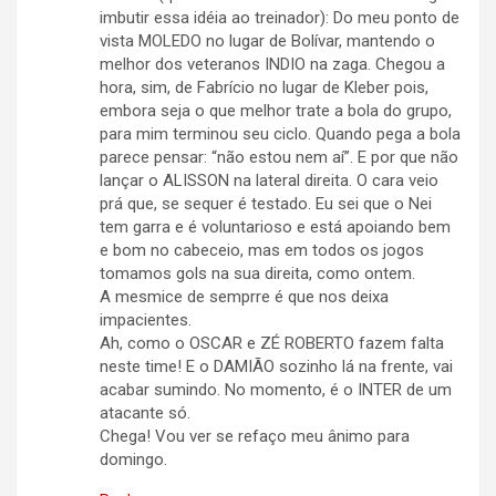
imbutir essa idéia ao treinador): Do meu ponto de
vista MOLEDO no lugar de Bolívar, mantendo o
melhor dos veteranos INDIO na zaga. Chegou a
hora, sim, de Fabrício no lugar de Kleber pois,
embora seja o que melhor trate a bola do grupo,
para mim terminou seu ciclo. Quando pega a bola
parece pensar: “não estou nem aí”. E por que não
lançar o ALISSON na lateral direita. O cara veio
prá que, se sequer é testado. Eu sei que o Nei
tem garra e é voluntarioso e está apoiando bem
e bom no cabeceio, mas em todos os jogos
tomamos gols na sua direita, como ontem.
A mesmice de semprre é que nos deixa
impacientes.
Ah, como o OSCAR e ZÉ ROBERTO fazem falta
neste time! E o DAMIÃO sozinho lá na frente, vai
acabar sumindo. No momento, é o INTER de um
atacante só.
Chega! Vou ver se refaço meu ânimo para
domingo.