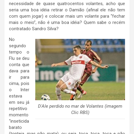
necessidade de quase quatrocentos volantes, acho que
seria uma boa idéia retirar o Damião (afinal ele não tem
com quem jogar) e colocar mais um volante para “fechar
mais o meio”, não é uma boa idéia? Quem sabe o recém
contratado Sandro Silva?
No
segundo
tempo o
Flu se deu
conta que
dava para
ir para
cima, pois
o Inter
estava
em seu já
D'Ale perdido no mar de Volantes (imagem
repetitivo
Clic RBS)
momento
“inseticida
barato
(tonteia, mas não mata), ou seja, toca, toca, toca e não