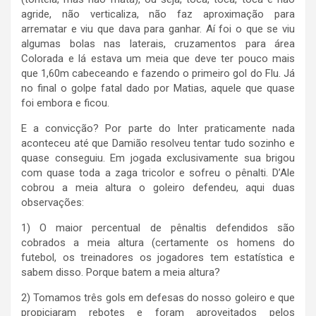
agride, não verticaliza, não faz aproximação para
arrematar e viu que dava para ganhar. Aí foi o que se viu
algumas bolas nas laterais, cruzamentos para área
Colorada e lá estava um meia que deve ter pouco mais
que 1,60m cabeceando e fazendo o primeiro gol do Flu. Já
no final o golpe fatal dado por Matias, aquele que quase
foi embora e ficou.
E a convicção? Por parte do Inter praticamente nada
aconteceu até que Damião resolveu tentar tudo sozinho e
quase conseguiu. Em jogada exclusivamente sua brigou
com quase toda a zaga tricolor e sofreu o pênalti. D’Ale
cobrou a meia altura o goleiro defendeu, aqui duas
observações:
1) O maior percentual de pênaltis defendidos são
cobrados a meia altura (certamente os homens do
futebol, os treinadores os jogadores tem estatística e
sabem disso. Porque batem a meia altura?
2) Tomamos três gols em defesas do nosso goleiro e que
propiciaram rebotes e foram aproveitados pelos