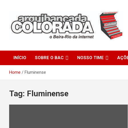
Skip
to
content
O Beira-Rio da Internet
Arquibancada Colorada
INÍCIO
SOBRE O BAC
NOSSO TIME
AÇÕ
Home
Fluminense
Tag:
Fluminense