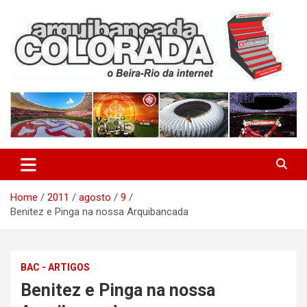
Skip
to
content
O Beira-Rio da Internet
Arquibancada Colorada
Home
2011
agosto
9
Benitez e Pinga na nossa Arquibancada
BAC - ARTIGOS
Benitez e Pinga na nossa