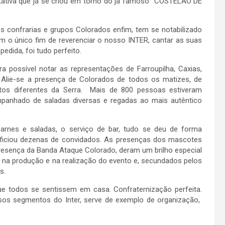
tativa que já se criou em torno do já famoso “COSTELÃO DE
 confrarias e grupos Colorados enfim, tem se notabilizado
m o único fim de reverenciar o nosso INTER, cantar as suas
edida, foi tudo perfeito.
 possível notar as representações de Farroupilha, Caxias,
. Alie-se a presença de Colorados de todos os matizes, de
ntos diferentes da Serra. Mais de 800 pessoas estiveram
mpanhado de saladas diversas e regadas ao mais autêntico
rnes e saladas, o serviço de bar, tudo se deu de forma
neficiou dezenas de convidados. As presenças dos mascotes
resença da Banda Ataque Colorado, deram um brilho especial
s na produção e na realização do evento e, secundados pelos
s.
e todos se sentissem em casa. Confraternização perfeita.
ersos segmentos do Inter, serve de exemplo de organização,