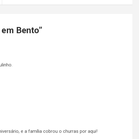
 em Bento
”
linho.
iversário, e a família cobrou o churras por aqui!