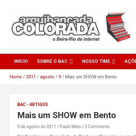
Skip
to
content
O Beira-Rio da Internet
Arquibancada Colorada
INÍCIO
SOBRE O BAC
NOSSO TIME
AÇÕ
Home
2011
agosto
9
Mais um SHOW em Bento
BAC - ARTIGOS
Mais um SHOW em Bento
9 de agosto de 2011
Paulo Melo
2 Comments