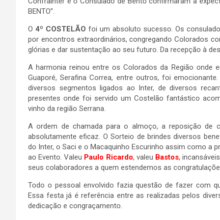
Confrainter e o Consulado de Bento confirmaram a expec
BENTO”.
O
4º COSTELÃO
foi um absoluto sucesso. Os consulados
por encontros extraordinários, congregando Colorados co
glórias e dar sustentação ao seu futuro. Da recepção à desp
A harmonia reinou entre os Colorados da Região onde era
Guaporé, Serafina Correa, entre outros, foi emocionante
diversos segmentos ligados ao Inter, de diversos reca
presentes onde foi servido um Costelão fantástico aco
vinho da região Serrana.
A ordem de chamada para o almoço, a reposição de ca
absolutamente eficaz. O Sorteio de brindes diversos be
do Inter, o Saci e o Macaquinho Escurinho assim como a p
ao Evento. Valeu
Paulo Ricardo
, valeu
Bastos
, incansávei
seus colaboradores a quem estendemos as congratulaçõe
Todo o pessoal envolvido fazia questão de fazer com qu
Essa festa já é referência entre as realizadas pelos div
dedicação e congraçamento.