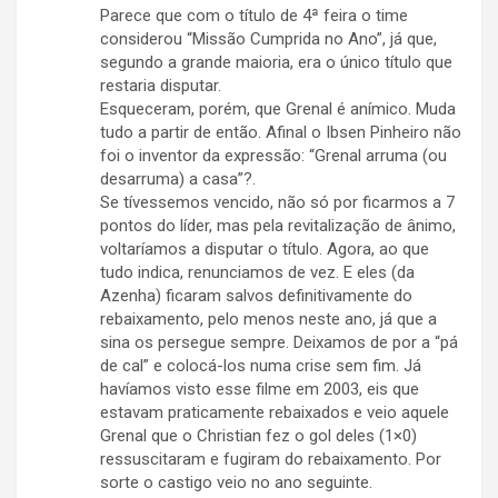
Parece que com o título de 4ª feira o time
considerou “Missão Cumprida no Ano”, já que,
segundo a grande maioria, era o único título que
restaria disputar.
Esqueceram, porém, que Grenal é anímico. Muda
tudo a partir de então. Afinal o Ibsen Pinheiro não
foi o inventor da expressão: “Grenal arruma (ou
desarruma) a casa”?.
Se tívessemos vencido, não só por ficarmos a 7
pontos do líder, mas pela revitalização de ânimo,
voltaríamos a disputar o título. Agora, ao que
tudo indica, renunciamos de vez. E eles (da
Azenha) ficaram salvos definitivamente do
rebaixamento, pelo menos neste ano, já que a
sina os persegue sempre. Deixamos de por a “pá
de cal” e colocá-los numa crise sem fim. Já
havíamos visto esse filme em 2003, eis que
estavam praticamente rebaixados e veio aquele
Grenal que o Christian fez o gol deles (1×0)
ressuscitaram e fugiram do rebaixamento. Por
sorte o castigo veio no ano seguinte.