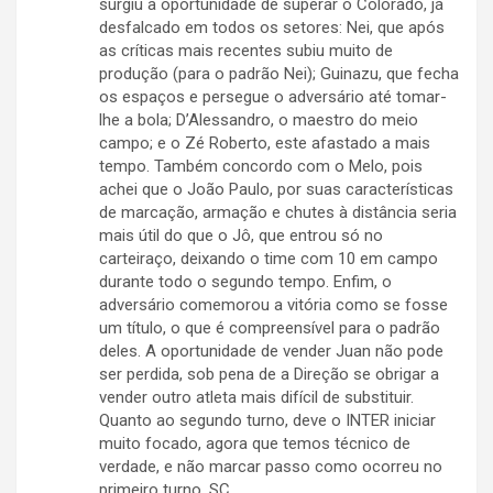
surgiu a oportunidade de superar o Colorado, já
desfalcado em todos os setores: Nei, que após
as críticas mais recentes subiu muito de
produção (para o padrão Nei); Guinazu, que fecha
os espaços e persegue o adversário até tomar-
lhe a bola; D’Alessandro, o maestro do meio
campo; e o Zé Roberto, este afastado a mais
tempo. Também concordo com o Melo, pois
achei que o João Paulo, por suas características
de marcação, armação e chutes à distância seria
mais útil do que o Jô, que entrou só no
carteiraço, deixando o time com 10 em campo
durante todo o segundo tempo. Enfim, o
adversário comemorou a vitória como se fosse
um título, o que é compreensível para o padrão
deles. A oportunidade de vender Juan não pode
ser perdida, sob pena de a Direção se obrigar a
vender outro atleta mais difícil de substituir.
Quanto ao segundo turno, deve o INTER iniciar
muito focado, agora que temos técnico de
verdade, e não marcar passo como ocorreu no
primeiro turno. SC