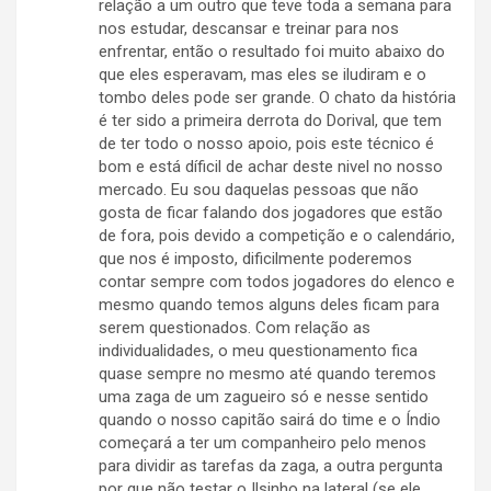
relação a um outro que teve toda a semana para
nos estudar, descansar e treinar para nos
enfrentar, então o resultado foi muito abaixo do
que eles esperavam, mas eles se iludiram e o
tombo deles pode ser grande. O chato da história
é ter sido a primeira derrota do Dorival, que tem
de ter todo o nosso apoio, pois este técnico é
bom e está díficil de achar deste nivel no nosso
mercado. Eu sou daquelas pessoas que não
gosta de ficar falando dos jogadores que estão
de fora, pois devido a competição e o calendário,
que nos é imposto, dificilmente poderemos
contar sempre com todos jogadores do elenco e
mesmo quando temos alguns deles ficam para
serem questionados. Com relação as
individualidades, o meu questionamento fica
quase sempre no mesmo até quando teremos
uma zaga de um zagueiro só e nesse sentido
quando o nosso capitão sairá do time e o Índio
começará a ter um companheiro pelo menos
para dividir as tarefas da zaga, a outra pergunta
por que não testar o Ilsinho na lateral (se ele