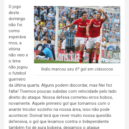
O jogo
deste
domingo
não foi
como
esperáva
mos, a
vitória
não veio e
o time
não jogou
Índio marcou seu 6º gol em clássicos
o futebol
guerreiro
da última quarta. Alguns podem discordar, mas Nei fez
falta! Tivemos poucas subidas com velocidade pelo lado
direito do ataque. Nossa defesa cometeu erros bobos,
novamente. Aquele primeiro gol que tomamos com o
avante tricolor sozinho na nossa área, isso não pode
acontecer. Dorival terá que rever muito nossa questão
defensiva, o gol que levamos contra o Independiente
também foi de pura bobeira, deixamos o ataque