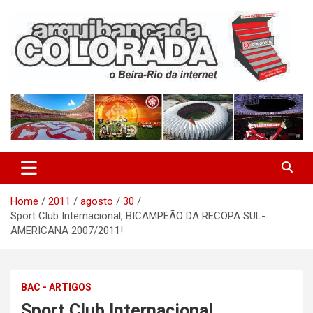
Skip
to
content
O Beira-Rio da Internet
Arquibancada Colorada
Home
2011
agosto
30
Sport Club Internacional, BICAMPEÃO DA RECOPA SUL-
AMERICANA 2007/2011!
BAC - ARTIGOS
Sport Club Internacional,