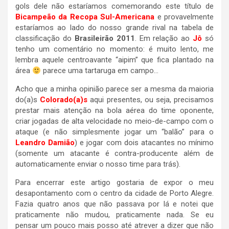
gols dele não estaríamos comemorando este título de
Bicampeão da Recopa Sul-Americana
e provavelmente
estaríamos ao lado do nosso grande rival na tabela de
classificação do
Brasileirão 2011
. Em relação ao
Jô
só
tenho um comentário no momento: é muito lento, me
lembra aquele centroavante “aipim” que fica plantado na
área
parece uma tartaruga em campo…
Acho que a minha opinião parece ser a mesma da maioria
do(a)s
Colorado(a)s
aqui presentes, ou seja, precisamos
prestar mais atenção na bola aérea do time oponente,
criar jogadas de alta velocidade no meio-de-campo com o
ataque (e não simplesmente jogar um “balão” para o
Leandro Damião
) e jogar com dois atacantes no mínimo
(somente um atacante é contra-producente além de
automaticamente enviar o nosso time para trás).
Para encerrar este artigo gostaria de expor o meu
desapontamento com o centro da cidade de Porto Alegre.
Fazia quatro anos que não passava por lá e notei que
praticamente não mudou, praticamente nada. Se eu
pensar um pouco mais posso até atrever a dizer que não