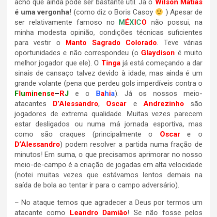
acho que ainda pode ser bastante útil. Já o
Wilson Matias
é uma vergonha!
(como diz o Boris Casoy
) Apesar de
ser relativamente famoso no
M
É
X
I
C
O
não possui, na
minha modesta opinião, condições técnicas suficientes
para vestir o
Manto Sagrado Colorado
. Teve várias
oportunidades e não correspondeu (o
Glaydison
é muito
melhor jogador que ele). O
Tinga
já está começando a dar
sinais de cansaço talvez devido à idade, mas ainda é um
grande volante (pena que perdeu gols imperdíveis contra o
F
l
u
m
i
n
e
n
s
e
–
R
J
e o
B
a
h
i
a
). Já os nossos meio-
atacantes
D’Alessandro
,
Oscar
e
Andrezinho
são
jogadores de extrema qualidade. Muitas vezes parecem
estar desligados ou numa má jornada esportiva, mas
como são craques (principalmente o
Oscar
e o
D’Alessandro
) podem resolver a partida numa fração de
minutos! Em suma, o que precisamos aprimorar no nosso
meio-de-campo é a criação de jogadas em alta velocidade
(notei muitas vezes que estávamos lentos demais na
saída de bola ao tentar ir para o campo adversário).
– No ataque temos que agradecer a Deus por termos um
atacante como
Leandro Damião
! Se não fosse pelos