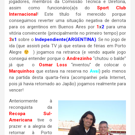
jogadores, membros da Comissão Técnica e Diretoria,
assim como funcionário(a)s do
Sport Club
Internacional
! Este título foi merecido porque
conseguimos reverter uma situação negativa de derrota
para os argentinos em Buenos Aires por
1
x
2
para uma
vitória convincente (principalmente no primeiro tempo) por
3
x
1
sobre o
Independiente(ARGENTINA)
. Se no jogo de
ida (que assisti pela TV já que estava de férias em Porto
Alegre
) jogamos na retranca (e vendo aquele jogo
consegui entender porque o
Andrezinho
“chutou o balde”
já que o
Osmar Loss
“inventou” de colocar o
Marquinhos
que estava na reserva no
Avaí
) pelo menos
na partida desta quarta-feira (acompanhei pela Internet,
pois já havia retornado ao Japão) jogamos realmente para
vencer!
Anteriormente à
reconquista da
Recopa Sul-
Americana
tive o
prazer e a alegria de
retornar à Porto