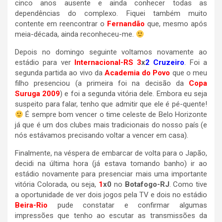
cinco anos ausente e ainda conhecer todas as
dependências do complexo. Fiquei também muito
contente em reencontrar o
Fernandão
que, mesmo após
meia-década, ainda reconheceu-me.
Depois no domingo seguinte voltamos novamente ao
estádio para ver
Internacional-RS
3
x
2 Cruzeiro
. Foi a
segunda partida ao vivo da
Academia do Povo
que o meu
filho presenciou (a primeira foi na decisão da
Copa
Suruga 2009
) e foi a segunda vitória dele. Embora eu seja
suspeito para falar, tenho que admitir que ele é pé-quente!
É sempre bom vencer o time celeste de Belo Horizonte
já que é um dos clubes mais tradicionais do nosso país (e
nós estávamos precisando voltar a vencer em casa).
Finalmente, na véspera de embarcar de volta para o Japão,
decidi na última hora (já estava tomando banho) ir ao
estádio novamente para presenciar mais uma importante
vitória Colorada, ou seja,
1
x0
no
Botafogo-RJ
. Como tive
a oportunidade de ver dois jogos pela TV e dois no estádio
Beira-Rio
pude constatar e confirmar algumas
impressões que tenho ao escutar as transmissões da