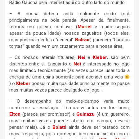
Rádio Gaúcha pela Internet aqui do outro lado do mundo:
– A nossa defesa anda realmente muito mal,
principalmente na bola parada. Apesar de, finalmente,
termos um goleiro confiável (
Muriel
é muito seguro
apesar da pouca idade) nossos zagueiros (todos eles,
mas principalmente o “general”
Bolívar
) parecem “baratas
tontas” quando vem um cruzamento para a nossa área.
– Os nossos laterais titulares,
Nei
e
Kleber
, são bem
distintos entre si. Enquanto o
Nei
é interessado no jogo
mas limitado tecnicamente (às vezes parece usar toda a
energia de uma usina somente para acender uma vela
) o
Kleber
possui muita qualidade principalmente no passe
mas muitas vezes parece desligado do jogo…
– O desempenho do meio-de-campo varia muito
conforme a escalação. Temos volantes muitos bons,
Elton
(parece ser promissor) e
Guinazu
(é um guerreiro,
mas muitas vezes parece afoito em campo, deveria
pensar mais). Já o
Bolatti
ainda deve ser testado com
mais frequência, pois começou bem no início do ano e