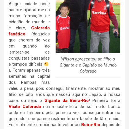
Alegre, cidade onde
nasci e ajudou-me na
minha formação de
cidadão do mundo e
é claro,
Colorado
fanático
(daqueles
que choram de vez
em quando ao
lembrar-se de
conquistas passadas
Wilson apresentou ao filho o
e tempos difíceis
Gigante e o Capitão do Mundo
). Foram apenas três
Colorado
semanas na capital
dos Pampas mas
valeu a pena, pois consegui, finalmente, mostrar ao meu
filho de oito anos que nasceu aqui no Japão, a nossa
casa, ou seja, o
Gigante da Beira-Rio
! Primeiro foi a
Visita Colorada
numa sexta-feira de sol muito bonito
onde eu também, pela primeira vez, consegui entrar no
gramado, que parece realmente um tapete de tão macio.
Foi realmente emocionante voltar ao
Beira-Rio
depois de