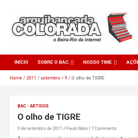
Skip
to
content
O Beira-Rio da Internet
Arquibancada Colorada
INÍCIO
SOBRE O BAC
NOSSO TIME
AÇÕ
Home
2011
setembro
9
O olho de TIGRE
BAC - ARTIGOS
O olho de TIGRE
9 de setembro de 2011
Paulo Melo
7 Comments