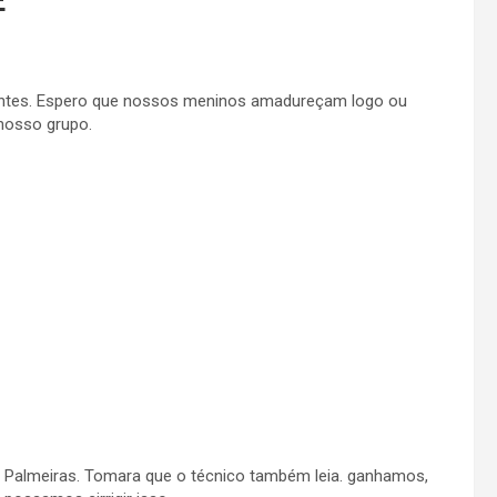
E
”
o antes. Espero que nossos meninos amadureçam logo ou
 nosso grupo.
o Palmeiras. Tomara que o técnico também leia. ganhamos,