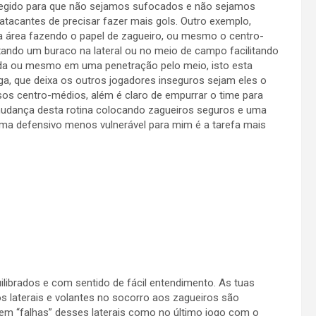
rotegido para que não sejamos sufocados e não sejamos
tacantes de precisar fazer mais gols. Outro exemplo,
a área fazendo o papel de zagueiro, ou mesmo o centro-
ando um buraco na lateral ou no meio de campo facilitando
gada ou mesmo em uma penetração pelo meio, isto esta
a, que deixa os outros jogadores inseguros sejam eles o
os centro-médios, além é claro de empurrar o time para
 mudança desta rotina colocando zagueiros seguros e uma
ma defensivo menos vulnerável para mim é a tarefa mais
librados e com sentido de fácil entendimento. As tuas
laterais e volantes no socorro aos zagueiros são
 em “falhas” desses laterais como no último jogo com o