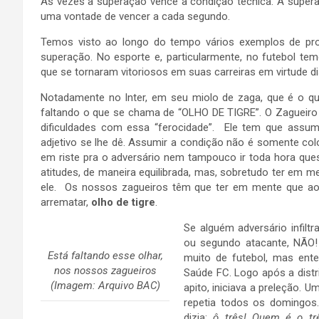
Às vezes a superação vence a condição técnica. A super
uma vontade de vencer a cada segundo.
Temos visto ao longo do tempo vários exemplos de prof
superação. No esporte e, particularmente, no futebol te
que se tornaram vitoriosos em suas carreiras em virtude d
Notadamente no Inter, em seu miolo de zaga, que é o que
faltando o que se chama de “OLHO DE TIGRE”. O Zagueiro 
dificuldades com essa “ferocidade”. Ele tem que assumi
adjetivo se lhe dê. Assumir a condição não é somente col
em riste pra o adversário nem tampouco ir toda hora ques
atitudes, de maneira equilibrada, mas, sobretudo ter em m
ele. Os nossos zagueiros têm que ter em mente que ao c
arrematar,
olho de tigre
.
Se alguém adversário infil
ou segundo atacante, NÃO
Está faltando esse olhar,
muito de futebol, mas ente
nos nossos zagueiros
Saúde FC. Logo após a dist
(Imagem: Arquivo BAC)
apito, iniciava a preleção. 
repetia todos os domingos
dizia:
ô três! Quem é o tr