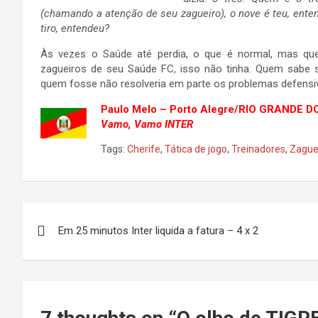
(chamando a atenção de seu zagueiro), o nove é teu, entend
tiro, entendeu?
Às vezes o Saúde até perdia, o que é normal, mas que
zagueiros de seu Saúde FC, isso não tinha. Quem sabe se
quem fosse não resolveria em parte os problemas defensiv
Paulo Melo – Porto Alegre/RIO GRANDE D
Vamo, Vamo INTER
Tags:
Cherife
,
Tática de jogo
,
Treinadores
,
Zague
Navegação
Em 25 minutos Inter liquida a fatura – 4 x 2
de
Post