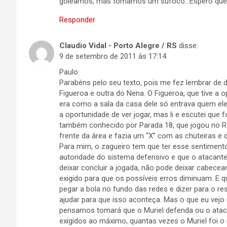
goleamos, mas tomamos um sufoco…Espero que po
Responder
Claudio Vidal - Porto Alegre / RS
disse:
9 de setembro de 2011 às 17:14
Paulo:
Parabéns pelo seu texto, pois me fez lembrar de d
Figueroa e outra do Nena. O Figueroa, que tive a 
era como a sala da casa dele só entrava quem ele
a oportunidade de ver jogar, mas li e escutei que
também conhecido por Parada 18, que jogou no Ro
frente da área e fazia um “X” com as chuteiras e 
Para mim, o zagueiro tem que ter esse sentimento
autoridade do sistema defensivo e que o atacante
deixar concluir a jogada, não pode deixar cabecear
exigido para que os possíveis erros diminuam. E qu
pegar a bola no fundo das redes e dizer para o r
ajudar para que isso aconteça. Mas o que eu vejo 
pensamos tomará que o Muriel defenda ou o ataca
exigidos ao máximo, quantas vezes o Muriel foi o