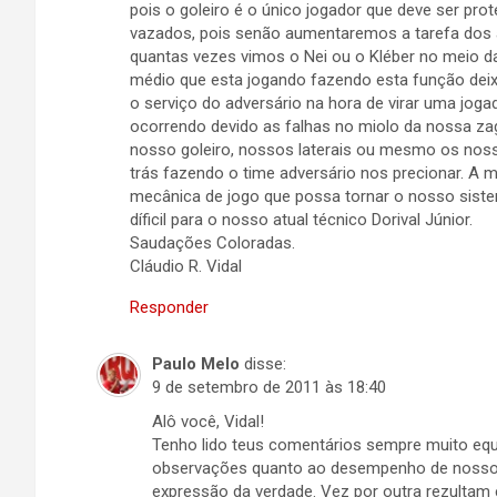
pois o goleiro é o único jogador que deve ser p
vazados, pois senão aumentaremos a tarefa dos a
quantas vezes vimos o Nei ou o Kléber no meio d
médio que esta jogando fazendo esta função deix
o serviço do adversário na hora de virar uma jo
ocorrendo devido as falhas no miolo da nossa zag
nosso goleiro, nossos laterais ou mesmo os noss
trás fazendo o time adversário nos precionar. A
mecânica de jogo que possa tornar o nosso siste
díficil para o nosso atual técnico Dorival Júnior.
Saudações Coloradas.
Cláudio R. Vidal
Responder
Paulo Melo
disse:
9 de setembro de 2011 às 18:40
Alô você, Vidal!
Tenho lido teus comentários sempre muito equi
observações quanto ao desempenho de nossos 
expressão da verdade. Vez por outra rezultam