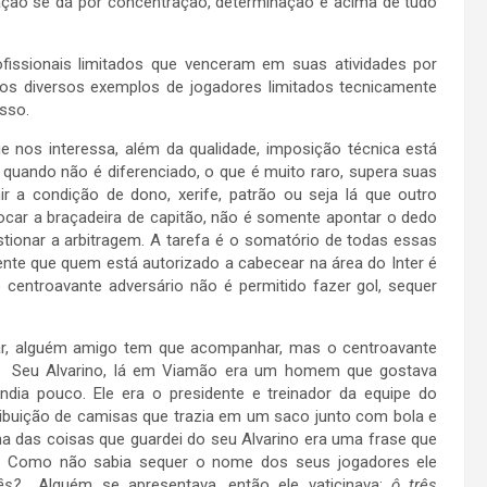
ação se dá por concentração, determinação e acima de tudo
issionais limitados que venceram em suas atividades por
mos diversos exemplos de jogadores limitados tecnicamente
isso.
 nos interessa, além da qualidade, imposição técnica está
quando não é diferenciado, o que é muito raro, supera suas
r a condição de dono, xerife, patrão ou seja lá que outro
ocar a braçadeira de capitão, não é somente apontar o dedo
tionar a arbitragem. A tarefa é o somatório de todas essas
ente que quem está autorizado a cabecear na área do Inter é
entroavante adversário não é permitido fazer gol, sequer
trar, alguém amigo tem que acompanhar, mas o centroavante
! Seu Alvarino, lá em Viamão era um homem que gostava
ndia pouco. Ele era o presidente e treinador da equipe do
ribuição de camisas que trazia em um saco junto com bola e
Uma das coisas que guardei do seu Alvarino era uma frase que
. Como não sabia sequer o nome dos seus jogadores ele
ês?
Alguém se apresentava, então ele vaticinava:
ô três