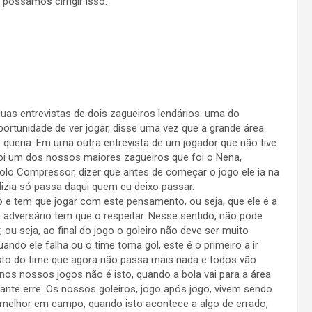
ssamos cirrigir isso.
uas entrevistas de dois zagueiros lendários: uma do
oportunidade de ver jogar, disse uma vez que a grande área
 queria. Em uma outra entrevista de um jogador que não tive
 foi um dos nossos maiores zagueiros que foi o Nena,
lo Compressor, dizer que antes de começar o jogo ele ia na
dizia só passa daqui quem eu deixo passar.
 e tem que jogar com este pensamento, ou seja, que ele é a
 adversário tem que o respeitar. Nesse sentido, não pode
, ou seja, ao final do jogo o goleiro não deve ser muito
ando ele falha ou o time toma gol, este é o primeiro a ir
esto do time que agora não passa mais nada e todos vão
nos nossos jogos não é isto, quando a bola vai para a área
nte erre. Os nossos goleiros, jogo após jogo, vivem sendo
 melhor em campo, quando isto acontece a algo de errado,