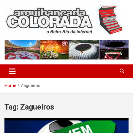
Skip
to
content
O Beira-Rio da Internet
Arquibancada Colorada
Home
Zagueiros
Tag:
Zagueiros