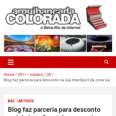
Skip
to
content
O Beira-Rio da Internet
Arquibancada Colorada
Home
2011
outubro
20
Blog faz parceria para desconto na loja InterSport da zona sul
BAC - ARTIGOS
Blog faz parceria para desconto