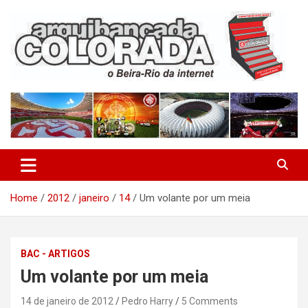
Skip
to
content
O Beira-Rio da Internet
Arquibancada Colorada
Home
2012
janeiro
14
Um volante por um meia
BAC - ARTIGOS
Um volante por um meia
14 de janeiro de 2012
Pedro Harry
5 Comments