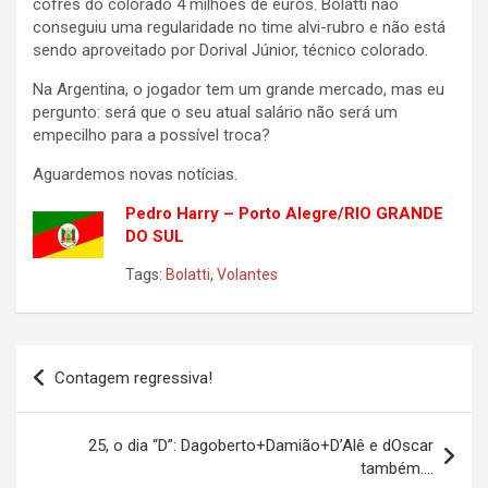
cofres do colorado 4 milhões de euros. Bolatti não
conseguiu uma regularidade no time alvi-rubro e não está
sendo aproveitado por Dorival Júnior, técnico colorado.
Na Argentina, o jogador tem um grande mercado, mas eu
pergunto: será que o seu atual salário não será um
empecilho para a possível troca?
Aguardemos novas notícias.
Ped
ro Harry – Porto Alegre/RIO GRANDE
DO SUL
Tags:
Bolatti
,
Volantes
Navegação
Contagem regressiva!
de
Post
25, o dia “D”: Dagoberto+Damião+D’Alê e dOscar
também….