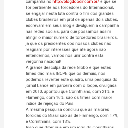
campanha no
http://blogdoodir.com.br/
e que se
for pertinente aos torcedores do Internacional,
se engajar nesta luta contra o fim dos grandes
clubes brasileiros em prol de apenas dois clubes,
escrevam em seus Blog e divulguem a campanha
nas redes sociais, para que possamos assim
atingir o maior numero de torcedores brasileiros,
já que os presidentes dos nossos clubes não
reagiram por interesses que até agora não
entendemos, vamos nos unir contra esta
vergonha nacional!
A grande desculpa da rede Globo é que estes
times dão mais IBOPE que os demais, nós
podemos reverter este quadro, uma pesquisa do
jornal Lance em parceira com o Ibope, divulgada
em 2010, apontou que Corinthians, com 21%, e
Flamengo, com 16%, são os times com maior
índice de rejeição do País.
A mesma pesquisa concluiu que as maiores
torcidas do Brasil são as de Flamengo, com 17%,
e Corinthians, com 13%.
Isso quer dizer que em um jogo do Corinthians,