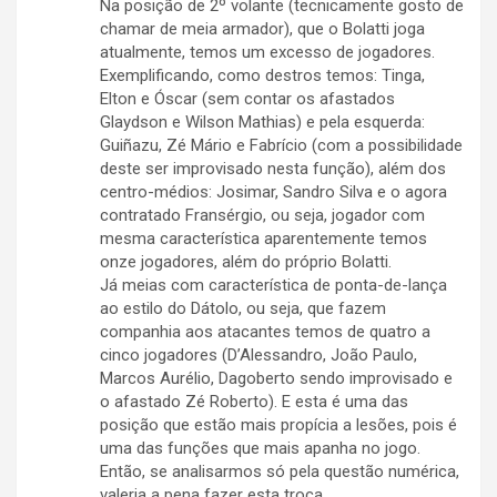
Na posição de 2º volante (tecnicamente gosto de
chamar de meia armador), que o Bolatti joga
atualmente, temos um excesso de jogadores.
Exemplificando, como destros temos: Tinga,
Elton e Óscar (sem contar os afastados
Glaydson e Wilson Mathias) e pela esquerda:
Guiñazu, Zé Mário e Fabrício (com a possibilidade
deste ser improvisado nesta função), além dos
centro-médios: Josimar, Sandro Silva e o agora
contratado Fransérgio, ou seja, jogador com
mesma característica aparentemente temos
onze jogadores, além do próprio Bolatti.
Já meias com característica de ponta-de-lança
ao estilo do Dátolo, ou seja, que fazem
companhia aos atacantes temos de quatro a
cinco jogadores (D’Alessandro, João Paulo,
Marcos Aurélio, Dagoberto sendo improvisado e
o afastado Zé Roberto). E esta é uma das
posição que estão mais propícia a lesões, pois é
uma das funções que mais apanha no jogo.
Então, se analisarmos só pela questão numérica,
valeria a pena fazer esta troca.