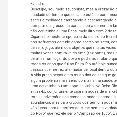
Evandro:
Desculpe, sou meio saudosista, mas a elitização
saudade do tempo que eu ia ao estádio com meu
secos e molhados carregando e descarregando cam
comprar o ingresso da coreia e para comer um l
pão cervejinha e uma Pepsi meio litro com 2 dos
Gigantinho, neste tempo eu ía do centro ao Beira-R
nós sofriamos de tudo como aperto no setor, com
de ver o jogo, além dos objetos que muitas veze
muitas vezes com raiva do time (faz parte), mas 
de ali ser um lugar do povo e podiamos falar o q
todos os anos que fui ao Beira-Rio até hoje nun
pessoa que me fez até mudar de local dentro do e
A vida prega peças e tira muito das coisas que go
algum problema mais sério com a minha saúde,
uma cervejinha ou um copo de vinho. No Beira-R
elitizá-lo, conjuntamente criaram ações de marketi
torcida adversária nas camadas onde tinhamos s
abundância, mas para grupos que tem um poder aq
vão lucrar para os cofres do clube sem na verda
do Povo” que fez ele ser o “Campeão de Tudo”. E a