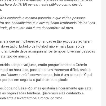
 na hora do INTER pensar neste público com o devido
a.
nutos cantando a mesma porcaria, o que várias pessoas
ém das bandalheiras que dizem, ficam lembrando “deles” nos
tude, já que isto não é um desconforto só meu.
ria a que as mulheres e crianças estão expostas ao terem
do estádio. Estádio de Futebol não é mais lugar só de
, o ambiente deve acompanhar os tempos. Diversas pessoas
te tipo de música.
torcida sempre vai junto, então porque lembrar o Grêmio
um pai ao meu lado, passar por um momento difícil, onde o
 era “
chupa a rola
“, convenhamos, isto é um absurdo. O pai
ou, porque em seguida o pai chamou o picole.
os jogos no Beira-Rio, mas gostaria sinceramente que este
io e as organizadas também. Queremos eles cantando e
ambiente e levantarmos a moral do time.