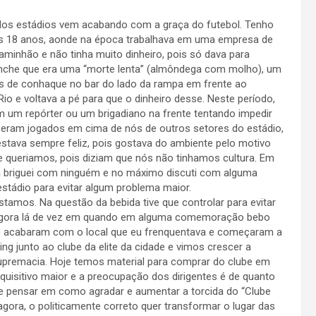
 dos estádios vem acabando com a graça do futebol. Tenho
s 18 anos, aonde na época trabalhava em uma empresa de
inhão e não tinha muito dinheiro, pois só dava para
anche que era uma “morte lenta” (almôndega com molho), um
es de conhaque no bar do lado da rampa em frente ao
io e voltava a pé para que o dinheiro desse. Neste período,
 um repórter ou um brigadiano na frente tentando impedir
s eram jogados em cima de nós de outros setores do estádio,
estava sempre feliz, pois gostava do ambiente pelo motivo
ue queriamos, pois diziam que nós não tinhamos cultura. Em
ca briguei com ninguém e no máximo discuti com alguma
stádio para evitar algum problema maior.
stamos. Na questão da bebida tive que controlar para evitar
 agora lá de vez em quando em alguma comemoração bebo
io acabaram com o local que eu frenquentava e começaram a
ng junto ao clube da elite da cidade e vimos crescer a
upremacia. Hoje temos material para comprar do clube em
uisitivo maior e a preocupação dos dirigentes é de quanto
de pensar em como agradar e aumentar a torcida do “Clube
gora, o politicamente correto quer transformar o lugar das