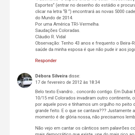
Esportes” (entrar no desenho do estádio e procu
clicar na letra “B ”) encontrará as novas 5000 cad
do Mundo de 2014.
Por uma América TRI-Vermelha.
Saudações Coloradas.
Cláudio R. Vidal
Observação: Tenho 43 anos e frequento o Beira-
saúde da minha esposa é que não pude ir aos jog
Responder
Débora Silveira
disse:
17 de fevereiro de 2012 às 18:34
Belo texto Evandro… concordo contigo. Em Dubai f
10/15 mil Colorados invadiram outro continente, ou
por aquele povo e tínhamos um orgulho no peito 
grande feito. E o que se cantava??? Justamente a
momento é de glória nossa, não precisamos lem
Não vejo em cantar os cânticos sem palavrões co
mais democrático que existe, une do mais rico a