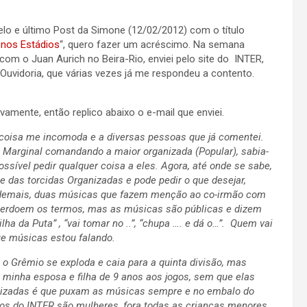
lo e último Post da Simone (12/02/2012) com o título
 nos Estádios
“, quero fazer um acréscimo. Na semana
om o Juan Aurich no Beira-Rio, enviei pelo site do INTER,
Ouvidoria, que várias vezes já me respondeu a contento.
vamente, então replico abaixo o e-mail que enviei.
oisa me incomoda e a diversas pessoas que já comentei.
Marginal comandando a maior organizada (Popular), sabia-
ssível pedir qualquer coisa a eles. Agora, até onde se sabe,
e das torcidas Organizadas e pode pedir o que desejar,
demais, duas músicas que fazem menção ao co-irmão com
erdoem os termos, mas as músicas são públicas e dizem
ilha da Puta” , “vai tomar no ..”, “chupa …. e dá o…”. Quem vai
ue músicas estou falando.
 o Grêmio se exploda e caia para a quinta divisão, mas
 minha esposa e filha de 9 anos aos jogos, sem que elas
anizadas é que puxam as músicas sempre e no embalo do
os do INTER são mulheres, fora todas as crianças menores