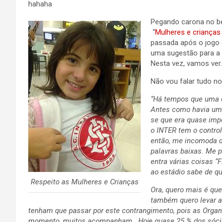
hahaha
Pegando carona no be
“
Mulheres e crianças
passada após o jogo c
uma sugestão para a 
Nesta vez, vamos ver.
Não vou falar tudo no
“Há tempos que uma c
Antes como havia um 
se que era quase impo
o INTER tem o control
então, me incomoda 
palavras baixas.
Me p
entra várias coisas “F
ao estádio sabe de q
Respeito as Mulheres e Crianças
Ora, quero mais é que
também quero levar a
tenham que passar por este contrangimento, pois as Org
momento, muitos acompanham.
Hoje quase 25 % dos sóci