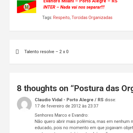
Evandro Milani – Porto Alegre – RS
INTER – Nada vai nos separar!!!
Tags:
Respeito
,
Torcidas Organizadas
Navegação
Talento resolve – 2 x 0
de
Post
8 thoughts on “
Postura das Or
Claudio Vidal - Porto Alegre / RS
disse:
17 de fevereiro de 2012 às 23:37
Senhores Marco e Evandro:
Não quero abrir mais polêmica, mas em nenhum 
educado, pois no momento em que jogavam objet