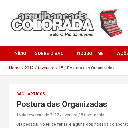
Skip
to
content
O Beira-Rio da Internet
Arquibancada Colorada
INÍCIO
SOBRE O BAC
NOSSO TIME
AÇÕ
Home
2012
fevereiro
15
Postura das Organizadas
BAC - ARTIGOS
Postura das Organizadas
15 de fevereiro de 2012
Evandro
8 Comments
Olá pessoal, voltei de férias e alguns dos nossos colabora