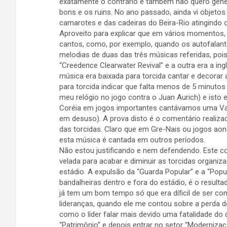
exatamente o contrário e também não quero gener
bons e os ruins. No ano passado, ainda vi objeto
camarotes e das cadeiras do Beira-Rio atingindo os
Aproveito para explicar que em vários momentos, q
cantos, como, por exemplo, quando os autofalan
melodias de duas das três músicas referidas, p
“Creedence Clearwater Revival” e a outra era a in
música era baixada para torcida cantar e decorar a 
para torcida indicar que falta menos de 5 minuto
meu relógio no jogo contra o Juan Aurich) e ist
Coréia em jogos importantes cantávamos uma Val
em desuso). A prova disto é o comentário realiz
das torcidas. Claro que em Gre-Nais ou jogos a
esta música é cantada em outros períodos.
Não estou justificando e nem defendendo. Este c
velada para acabar e diminuir as torcidas organiz
estádio. A expulsão da “Guarda Popular” e a “Popul
bandalheiras dentro e fora do estádio, é o resul
já tem um bom tempo só que era díficil de ser co
lideranças, quando ele me contou sobre a perda 
como o líder falar mais devido uma fatalidade do d
“Patrimônio” e depois entrar no setor “Modernizaçã