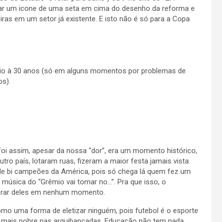
rar um icone de uma seta em cima do desenho da reforma e
eiras em um setor já existente. E isto não é só para a Copa
Rio à 30 anos (só em alguns momentos por problemas de
os).
oi assim, apesar da nossa “dor”, era um momento histórico,
tro país, lotaram ruas, fizeram a maior festa jamais vista
de bi campeões da América, pois só chega lá quem fez um
 música do “Grêmio vai tomar no…”. Pra que isso, o
brar deles em nenhum momento.
mo uma forma de eletizar ninguém, pois futebol é o esporte
o mais pobre nas arquibancadas. Educação não tem nada