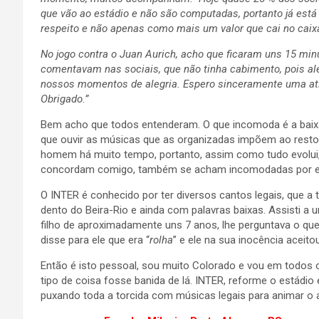
que vão ao estádio e não são computadas, portanto já está
respeito e não apenas como mais um valor que cai no caix
No jogo contra o Juan Aurich, acho que ficaram uns 15 mi
comentavam nas sociais, que não tinha cabimento, pois al
nossos momentos de alegria.
Espero sinceramente uma ati
Obrigado.”
Bem acho que todos entenderam. O que incomoda é a baixa
que ouvir as músicas que as organizadas impõem ao resto 
homem há muito tempo, portanto, assim como tudo evolui
concordam comigo, também se acham incomodadas por es
O INTER é conhecido por ter diversos cantos legais, que a 
dento do Beira-Rio e ainda com palavras baixas. Assisti a 
filho de aproximadamente uns 7 anos, lhe perguntava o que
disse para ele que era “
rolha
” e ele na sua inocência aceit
Então é isto pessoal, sou muito Colorado e vou em todos 
tipo de coisa fosse banida de lá. INTER, reforme o estád
puxando toda a torcida com músicas legais para animar o 