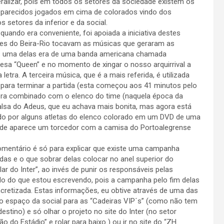
alizar, pois em todos os setores da sociedade existem os
s parecidos jogados em cima de colorados vindo dos
 setores da inferior e da social.
uando era conveniente, foi apoiada a iniciativa destes
tes do Beira-Rio tocavam as músicas que geraram as
ois uma delas era de uma banda americana chamada
glesa “Queen” e no momento de xingar o nosso arquirrival a
letra. A terceira música, que é a mais referida, é utilizada
s para terminar a partida (esta começou aos 41 minutos pelo
o era combinado com o elenco do time (naquela época da
sa do Adeus, que eu achava mais bonita, mas agora está
ado por alguns atletas do elenco colorado em um DVD de uma
onde aparece um torcedor com a camisa do Portoalegrense
omentário é só para explicar que existe uma campanha
adas e o que sobrar delas colocar no anel superior do
ar do Inter”, ao invés de punir os responsáveis pelas
tado do que estou escrevendo, pois a campanha pelo fim delas
ncretizada. Estas informações, eu obtive através de uma das
do espaço da social para as “Cadeiras VIP´s” (como não tem
estino) e só olhar o projeto no site do Inter (no setor
o do Estádio” e rolar para baixo ) ou ir no site do “ZH