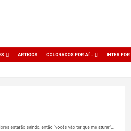
ES
ARTIGOS
COLORADOS POR AÍ…
INTER POR
dores estarão saindo, então “vocês vão ter que me aturar”…