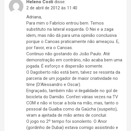
Heleno Costi
disse:
2 de abril de 2012 às 11:40
Adriana,
Para mim o Fabrício entrou bem. Temos
substituto na lateral esquerda. O Nei e a zaga
idem, mas não dá para uma opinião conclusiva
porque o Canoas praticamente não ameaçou. E,
por favor, era o Canoas.
Continuo não gostando do João Paulo. Até
demonstração em contrário, não acaba bem uma
jogada. É esforço e dispersão somente.
O Dagoberto não está bem, talvez se ressinta da
parceria de um jogador de maior criatividade no
time (D’Alessandro e Oscar).
Engraçado, também não vi ilegalidade no gol de
bicicleta do Damião. Conferi várias vezes na TV
COM e não vi tocar a bola na mão, mas, tanto o
pessoal da Guaíba como da Gaúcha (suspeito),
viram a ajeitada de mão antes de concluir.
O jogo no 2º tempo foi sonolento. O Anor
(gordinho de Dubai) estava comigo assistindo e