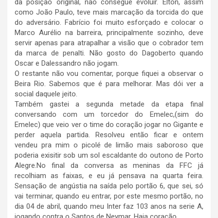
da posição original, não consegue evoluir. Elton, assim
como João Paulo, teve mais marcação da torcida do que
do adversário. Fabrício foi muito esforçado e colocar o
Marco Aurélio na barreira, principalmente sozinho, deve
servir apenas para atrapalhar a visão que o cobrador tem
da marca de penalti. Não gosto do Dagoberto quando
Oscar e Dalessandro não jogam.
O restante não vou comentar, porque fiquei a observar o
Beira Rio. Sabemos que é para melhorar. Mas dói ver a
social daquele jeito.
Também gastei a segunda metade da etapa final
conversando com um torcedor do Emelec,(sim do
Emelec) que veio ver o time do coração jogar no Gigante e
perder aquela partida. Resolveu então ficar e ontem
vendeu pra mim o picolé de limão mais saboroso que
poderia exisitir sob um sol escaldante do outono de Porto
Alegre.No final da conversa as meninas da FFC já
recolhiam as faixas, e eu já pensava na quarta feira.
Sensação de angústia na saída pelo portão 6, que sei, só
vai terminar, quando eu entrar, por este mesmo portão, no
dia 04 de abril, quando meu Inter faz 103 anos na serie A,
jogando contra o Santos de Neymar. Haja coração.