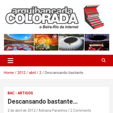
Skip
to
content
O Beira-Rio da Internet
Arquibancada Colorada
Home
2012
abril
2
Descansando bastante…
BAC - ARTIGOS
Descansando bastante…
2 de abril de 2012
Adriana Paranhos
2 Comments