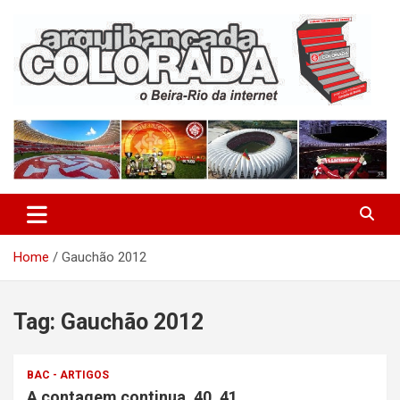
Skip
to
content
O Beira-Rio da Internet
Arquibancada Colorada
Home
Gauchão 2012
Tag:
Gauchão 2012
BAC - ARTIGOS
A contagem continua. 40, 41…