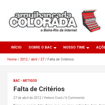
Skip
to
content
O Beira-Rio da Internet
Arquibancada Colorada
INÍCIO
SOBRE O BAC
NOSSO TIME
AÇÕ
Home
2012
abril
27
Falta de Critérios
BAC - ARTIGOS
Falta de Critérios
27 de abril de 2012
Heleno Costi
6 Comments