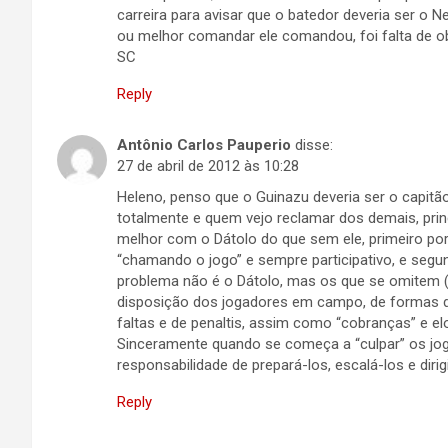
carreira para avisar que o batedor deveria ser o
ou melhor comandar ele comandou, foi falta de ob
SC
Reply
Antônio Carlos Pauperio
disse:
27 de abril de 2012 às 10:28
Heleno, penso que o Guinazu deveria ser o capitã
totalmente e quem vejo reclamar dos demais, prin
melhor com o Dátolo do que sem ele, primeiro po
“chamando o jogo” e sempre participativo, e segu
problema não é o Dátolo, mas os que se omitem (
disposição dos jogadores em campo, de formas de
faltas e de penaltis, assim como “cobranças” e el
Sinceramente quando se começa a “culpar” os jo
responsabilidade de prepará-los, escalá-los e dir
Reply