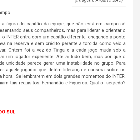
ampo.
ge a figura do capitão da equipe, que não está em campo só
presentando seus companheiros, mas para liderar e orientar o
o o INTER entra com um capitão diferente, chegando a ponto
va na reserva e sem crédito perante a torcida como veio a
ívar. Ontem foi a vez do Tinga e a cada jogo muda sob a
car um jogador experiente. Até aí tudo bem, mas por que o
 de unicidade parece gerar uma instabilidade no grupo. Para
er aquele jogador que detém liderança e carisma sobre os
da hora. Se lembrarem em dois grandes momentos do INTER,
hiam tais requisitos: Fernandão e Figueroa. Qual o segredo?
 DO SUL