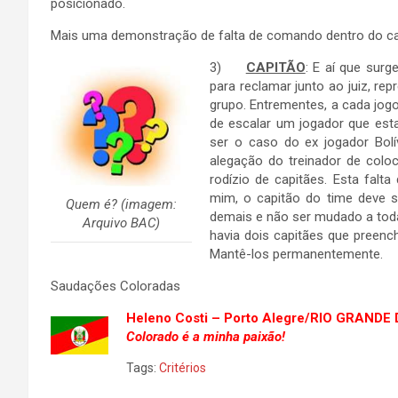
posicionado.
Mais uma demonstração de falta de comando dentro do c
3)
CAPITÃO
: E aí que sur
para reclamar junto ao juiz, re
grupo. Entrementes, a cada jog
de escalar um jogador que esta
ser o caso do ex jogador Bol
alegação do treinador de colo
rodízio de capitães. Esta falta
mim, o capitão do time deve s
Quem é? (imagem:
demais e não ser mudado a to
Arquivo BAC)
havia dois capitães que preenc
Mantê-los permanentemente.
Saudações Coloradas
Heleno Costi – Porto Alegre/RIO GRANDE
Colorado é a minha paixão!
Tags:
Critérios