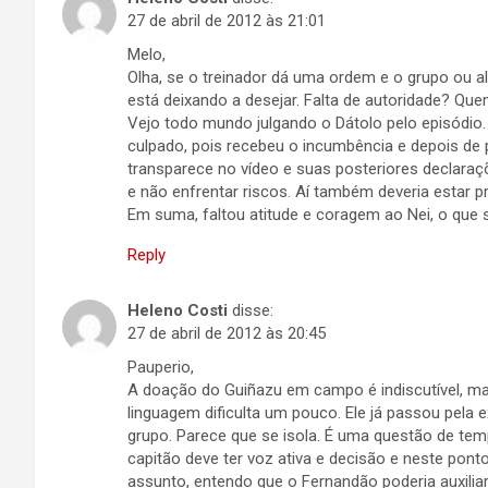
27 de abril de 2012 às 21:01
Melo,
Olha, se o treinador dá uma ordem e o grupo ou
está deixando a desejar. Falta de autoridade? Que
Vejo todo mundo julgando o Dátolo pelo episódio.
culpado, pois recebeu o incumbência e depois de p
transparece no vídeo e suas posteriores declaraç
e não enfrentar riscos. Aí também deveria estar pr
Em suma, faltou atitude e coragem ao Nei, o que 
Reply
Heleno Costi
disse:
27 de abril de 2012 às 20:45
Pauperio,
A doação do Guiñazu em campo é indiscutível, m
linguagem dificulta um pouco. Ele já passou pela 
grupo. Parece que se isola. É uma questão de te
capitão deve ter voz ativa e decisão e neste ponto
assunto, entendo que o Fernandão poderia auxilia