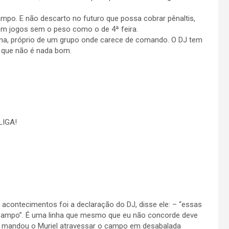
mpo. E não descarto no futuro que possa cobrar pênaltis,
em jogos sem o peso como o de 4ª feira.
lina, próprio de um grupo onde carece de comando. O DJ tem
o que não é nada bom.
LIGA!
acontecimentos foi a declaração do DJ, disse ele: – “essas
campo”. É uma linha que mesmo que eu não concorde deve
ele mandou o Muriel atravessar o campo em desabalada