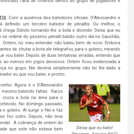
onstrado falta de critérios dentro do grupo de jogadores e
TIS
: Com a ausência dos batedores oficiais: D’Alessandro e
á definido um terceiro batedor de pênaltis. Ou melhor, o
lá chega Dátolo tomando-lhe a bola e dizendo: Deixa que eu
 se redimir do péssimo pênalti batido outro dia no Gauchão,
ol. Ontem, no meu entender não bateu bem de novo. Embora
ntes de chutar a bota ele telegrafou para o goleiro, mirando
que vou bater. Depois de duas tentativas erradas, entendo que
r, ao menos em jogos decisivos. Ontem ficou evidenciada a
rança no grupo. Nei deveria simplesmente não ter lhe dado a
einador eu que vou bater, e pronto.
zinho. Agora é o D’Alessandro
o mesmo batendo faltas. Raros
e cruza a bola na área para o
ontecido. No domingo passado,
o goleiro. Aí surge o Nei e faz
se fez outro. Depois, não teve
tender. A cobrança de ontem do
Deixa que eu bato!
erdade que este não estava bem
(Imagem: Arquivo BAC)