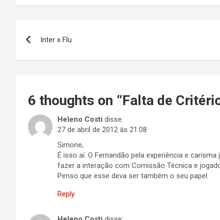
Navegação
Inter x Flu
de
Post
6 thoughts on “
Falta de Critéri
Heleno Costi
disse:
27 de abril de 2012 às 21:08
Simone,
É isso aí. O Fernandão pela experiência e carisma j
fazer a interação com Comissão Técnica e jogad
Penso que esse deva ser também o seu papel.
Reply
Heleno Costi
disse: