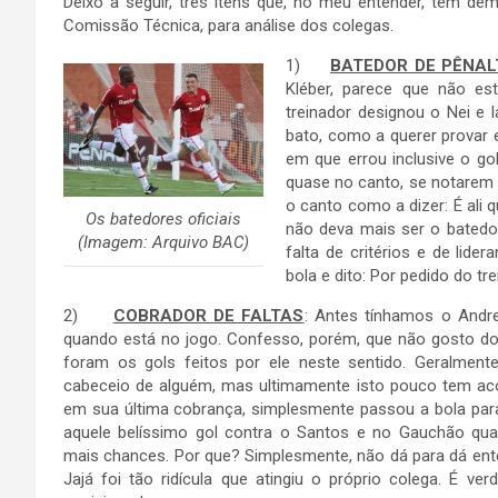
Deixo a seguir, três itens que, no meu entender, tem dem
Comissão Técnica, para análise dos colegas.
1)
BATEDOR DE PÊNAL
Kléber, parece que não est
treinador designou o Nei e 
bato, como a querer provar e
em que errou inclusive o g
quase no canto, se notarem a
o canto como a dizer: É ali 
Os batedores oficiais
não deva mais ser o batedo
(Imagem: Arquivo BAC)
falta de critérios e de lide
bola e dito: Por pedido do tr
2)
COBRADOR DE FALTAS
: Antes tínhamos o Andre
quando está no jogo. Confesso, porém, que não gosto d
foram os gols feitos por ele neste sentido. Geralment
cabeceio de alguém, mas ultimamente isto pouco tem ac
em sua última cobrança, simplesmente passou a bola para 
aquele belíssimo gol contra o Santos e no Gauchão qua
mais chances. Por que? Simplesmente, não dá para dá en
Jajá foi tão ridícula que atingiu o próprio colega. É v