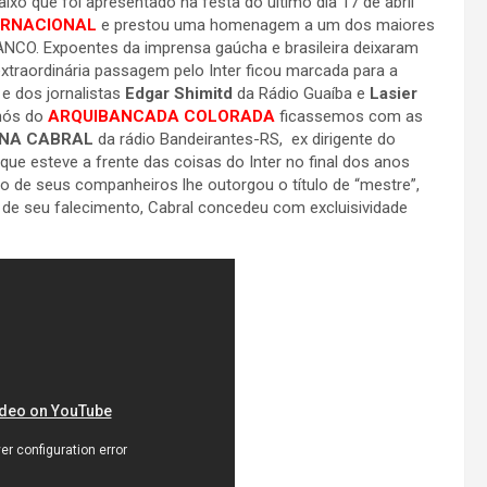
ixo que foi apresentado na festa do último dia 17 de abril
ERNACIONAL
e prestou uma homenagem a um dos maiores
ANCO. Expoentes da imprensa gaúcha e brasileira deixaram
xtraordinária passagem pelo Inter ficou marcada para a
, e dos jornalistas
Edgar Shimitd
da Rádio Guaíba e
Lasier
 nós do
ARQUIBANCADA COLORADA
ficassemos com as
ANA CABRAL
da rádio Bandeirantes-RS, ex dirigente do
que esteve a frente das coisas do Inter no final dos anos
o de seus companheiros lhe outorgou o título de “mestre”,
 de seu falecimento, Cabral concedeu com excluisividade