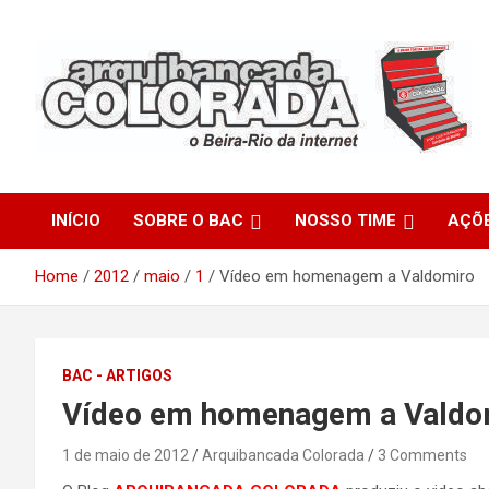
Skip
to
content
O Beira-Rio da Internet
Arquibancada Colorada
INÍCIO
SOBRE O BAC
NOSSO TIME
AÇÕ
Home
2012
maio
1
Vídeo em homenagem a Valdomiro
BAC - ARTIGOS
Vídeo em homenagem a Valdo
1 de maio de 2012
Arquibancada Colorada
3 Comments