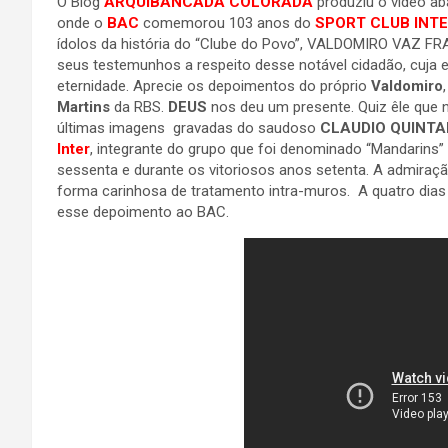
O Blog
ARQUIBANCADA COLORADA
produziu o video aba
onde o
BAC
comemorou 103 anos do
SPORT CLUB INT
ídolos da história do “Clube do Povo”, VALDOMIRO VAZ FR
seus testemunhos a respeito desse notável cidadão, cuja e
eternidade. Aprecie os depoimentos do próprio
Valdomiro
Martins
da RBS.
DEUS
nos deu um presente. Quiz êle que
últimas imagens gravadas do saudoso
CLAUDIO QUINT
Inter
, integrante do grupo que foi denominado “Mandarins” 
sessenta e durante os vitoriosos anos setenta. A admiraçã
forma carinhosa de tratamento intra-muros. A quatro dias
esse depoimento ao BAC.