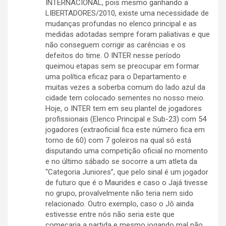
INTERNACIONAL, pois mesmo ganhando a
LIBERTADORES/2010, existe uma necessidade de
mudanças profundas no elenco principal e as
medidas adotadas sempre foram paliativas e que
não conseguem corrigir as carências e os
defeitos do time. O INTER nesse período
queimou etapas sem se preocupar em formar
uma política eficaz para o Departamento e
muitas vezes a soberba comum do lado azul da
cidade tem colocado sementes no nosso meio.
Hoje, o INTER tem em seu plantel de jogadores
profissionais (Elenco Principal e Sub-23) com 54
jogadores (extraoficial fica este número fica em
torno de 60) com 7 goleiros na qual só está
disputando uma competição oficial no momento
e no último sábado se socorre a um atleta da
“Categoria Juniores”, que pelo sinal é um jogador
de futuro que é o Maurides e caso o Jajá tivesse
no grupo, provalvelmente não teria nem sido
relacionado. Outro exemplo, caso o Jô ainda
estivesse entre nós não seria este que
começaria a partida e mesmo jogando mal não