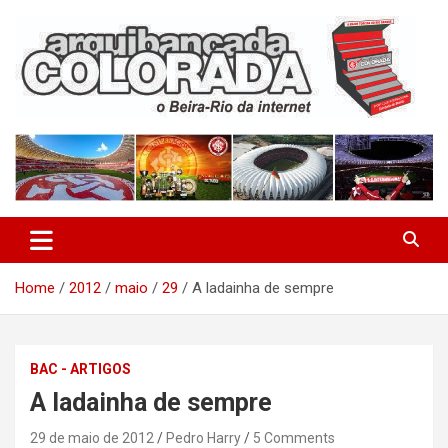
Skip
to
content
O Beira-Rio da Internet
Arquibancada Colorada
Home
2012
maio
29
A ladainha de sempre
BAC - ARTIGOS
A ladainha de sempre
29 de maio de 2012
Pedro Harry
5 Comments