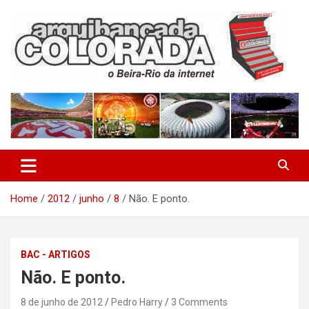
Skip
to
content
O Beira-Rio da Internet
Arquibancada Colorada
Home
2012
junho
8
Não. E ponto.
BAC - ARTIGOS
Não. E ponto.
8 de junho de 2012
Pedro Harry
3 Comments