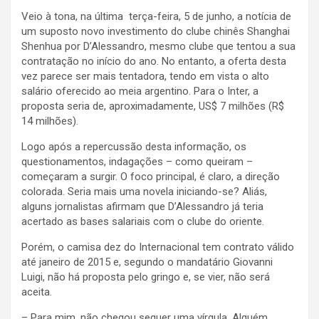
Veio à tona, na última terça-feira, 5 de junho, a notícia de
um suposto novo investimento do clube chinês Shanghai
Shenhua por D’Alessandro, mesmo clube que tentou a sua
contratação no início do ano. No entanto, a oferta desta
vez parece ser mais tentadora, tendo em vista o alto
salário oferecido ao meia argentino. Para o Inter, a
proposta seria de, aproximadamente, US$ 7 milhões (R$
14 milhões).
Logo após a repercussão desta informação, os
questionamentos, indagações – como queiram –
começaram a surgir. O foco principal, é claro, a direção
colorada. Seria mais uma novela iniciando-se? Aliás,
alguns jornalistas afirmam que D’Alessandro já teria
acertado as bases salariais com o clube do oriente.
Porém, o camisa dez do Internacional tem contrato válido
até janeiro de 2015 e, segundo o mandatário Giovanni
Luigi, não há proposta pelo gringo e, se vier, não será
aceita.
– Para mim, não chegou sequer uma vírgula. Alguém