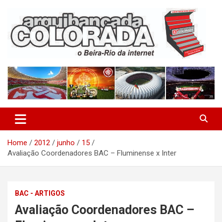
Skip
to
content
O Beira-Rio da Internet
Arquibancada Colorada
Home
2012
junho
15
Avaliação Coordenadores BAC – Fluminense x Inter
BAC - ARTIGOS
Avaliação Coordenadores BAC –