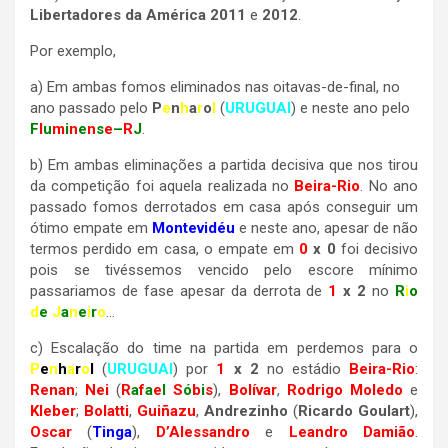
Libertadores da América 2011
e
2012
.
Por exemplo,
a) Em ambas fomos eliminados nas oitavas-de-final, no
ano passado pelo
P
e
n
h
a
r
o
l
(
URUGUAI
) e neste ano pelo
F
l
u
m
i
n
e
n
s
e
–
R
J
.
b) Em ambas eliminações a partida decisiva que nos tirou
da competição foi aquela realizada no
Beira-Rio
. No ano
passado fomos derrotados em casa após conseguir um
ótimo empate em
Montevidéu
e neste ano, apesar de não
termos perdido em casa, o empate em
0
x 0
foi decisivo
pois se tivéssemos vencido pelo escore mínimo
passariamos de fase apesar da derrota de
1
x 2
no
R
i
o
d
e
J
a
n
e
i
r
o
…
c) Escalação do time na partida em perdemos para o
P
e
n
h
a
r
o
l
(
URUGUAI
) por
1
x 2
no estádio
Beira-Rio
:
Renan
;
Nei
(
R
a
f
a
e
l
S
ó
b
i
s
),
Bolívar
,
Rodrigo Moledo
e
Kleber
;
Bolatti
,
Guiñazu
,
Andrezinho
(
Ricardo Goulart
),
Oscar
(
Tinga
),
D’Alessandro
e
Leandro Damião
.