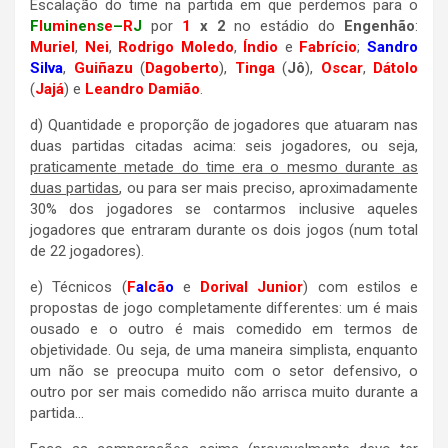
Escalação do time na partida em que perdemos para o
F
l
u
m
i
n
e
n
s
e
–
R
J
por
1
x 2
no estádio do
Engenhão
:
Muriel
,
Nei
,
Rodrigo Moled
o
,
Índio
e
Fabrício
;
Sandro
Silva
,
Guiñazu
(
Dagoberto
),
Ting
a
(
Jô
),
Oscar
,
Dátolo
(
Jajá
) e
Leandro Damião
.
d) Quantidade e proporção de jogadores que atuaram nas
duas partidas citadas acima: seis jogadores, ou seja,
praticamente metade do time era o mesmo durante as
duas partidas
, ou para ser mais preciso, aproximadamente
30% dos jogadores se contarmos inclusive aqueles
jogadores que entraram durante os dois jogos (num total
de 22 jogadores).
e) Técnicos (
F
a
l
c
ã
o
e
Dorival Junior
) com estilos e
propostas de jogo completamente differentes: um é mais
ousado e o outro é mais comedido em termos de
objetividade. Ou seja, de uma maneira simplista, enquanto
um não se preocupa muito com o setor defensivo, o
outro por ser mais comedido não arrisca muito durante a
partida…