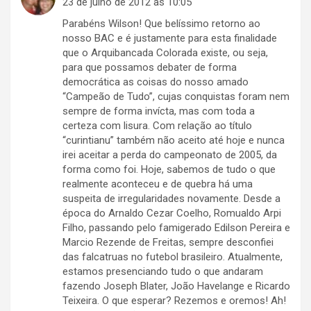
23 de julho de 2012 às 10:05
Parabéns Wilson! Que belíssimo retorno ao
nosso BAC e é justamente para esta finalidade
que o Arquibancada Colorada existe, ou seja,
para que possamos debater de forma
democrática as coisas do nosso amado
“Campeão de Tudo”, cujas conquistas foram nem
sempre de forma invícta, mas com toda a
certeza com lisura. Com relação ao título
“curintianu” também não aceito até hoje e nunca
irei aceitar a perda do campeonato de 2005, da
forma como foi. Hoje, sabemos de tudo o que
realmente aconteceu e de quebra há uma
suspeita de irregularidades novamente. Desde a
época do Arnaldo Cezar Coelho, Romualdo Arpi
Filho, passando pelo famigerado Edilson Pereira e
Marcio Rezende de Freitas, sempre desconfiei
das falcatruas no futebol brasileiro. Atualmente,
estamos presenciando tudo o que andaram
fazendo Joseph Blater, João Havelange e Ricardo
Teixeira. O que esperar? Rezemos e oremos! Ah!