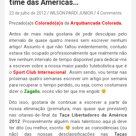
time das Americas…
22 de julho de 2012
WILSON PARDI JUNIOR
4 Comments
Prezado(a)s
Colorado(a)s
da
Arquibancada Colorada
,
Antes de mais nada gostaria de pedir desculpas pelo
intervalo de quase quatro meses sem escrever nenhum
artigo! Assunto é que não faltou evidentemente, contudo
estava tão ocupado professionalmente que realmente não
tive nenhum intervalo de tempo disponível para dedicar-me
a escrever sobre a nossa maior paixão futebolística que é
o
Sport Club Internacional
. Assim sendo, vou tentar nas
próximas quatro semanas escrever um artigo por semana
para recuperar o tempo perdido, ou seja, como costumava
dizer o
Zagallo
, vocês vão ter que me engolir
Dito isso, gostaria de continuar a escrever a partir da
nossa eliminação (prematura, mas quase que previsível)
nas oitavas-de-final da
Taça Libertadores da América
2012
. Provavelmente alguém mais talentoso aqui já deve
ter dito (ou melhor, escrito
sobre as coincidências (ou
não) das nossas desclassificações nas
Taças