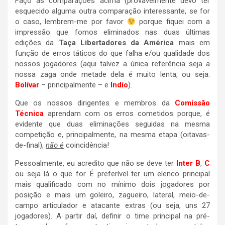
Faço as comparações acima (provavelmente devo ter
esquecido alguma outra comparação interessante, se for
o caso, lembrem-me por favor
porque fiquei com a
impressão que fomos eliminados nas duas últimas
edições da
Taça Libertadores da América
mais em
função de erros táticos do que falha e/ou qualidade dos
nossos jogadores (aqui talvez a única referência seja a
nossa zaga onde metade dela é muito lenta, ou seja:
Bolívar
– principalmente – e
Indío
).
Que os nossos dirigentes e membros da
Comissão
Técnica
aprendam com os erros cometidos porque, é
evidente que duas eliminações seguidas na mesma
competição e, principalmente, na mesma etapa (oitavas-
de-final),
não é
coincidência!
Pessoalmente, eu acredito que não se deve ter
Inter B
,
C
ou seja lá o que for. É preferível ter um elenco principal
mais qualificado com no mínimo dois jogadores por
posição e mais um goleiro, zagueiro, lateral, meio-de-
campo articulador e atacante extras (ou seja, uns 27
jogadores). A partir daí, definir o time principal na pré-