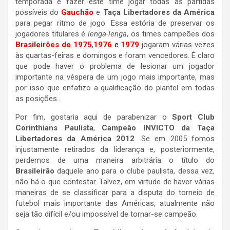
temporada e fazer este time jogar todas as partidas
possíveis do
Gauchão
e
Taça Libertadores da América
para pegar ritmo de jogo. Essa estória de preservar os
jogadores titulares é
lenga-lenga
, os times campeões dos
Brasileirões de 1975
,
1976
e
1979
jogaram várias vezes
às quartas-feiras e domingos e foram vencedores. É claro
que pode haver o problema de lesionar um jogador
importante na véspera de um jogo mais importante, mas
por isso que enfatizo a qualificação do plantel em todas
as posições…
Por fim, gostaria aqui de parabenizar o
Sport Club
Corinthians Paulista
,
Campeão INVICTO da Taça
Libertadores da América
2012
. Se em 2005 fomos
injustamente retirados da liderança e, posteriormente,
perdemos de uma maneira arbitrária o título do
Brasileirão
daquele ano para o clube paulista, dessa vez,
não há o que contestar. Talvez, em virtude de haver várias
maneiras de se classificar para a disputa do torneio de
futebol mais importante das Américas, atualmente não
seja tão difícil e/ou impossível de tornar-se campeão.