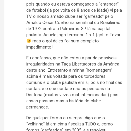
pois quando eu estava começando a “entender”
de futebol (lá por volta de 8 anos de idade) vi pela
TV o nosso amado clube ser “garfeado” pelo
Arnaldo César Coelho na semifinal do Brasileirão
de 1972 contra o Palmeiras-SP lá na capital
paulista. Aquele jogo terminou 1 x 1 (gol to Tovar
mas o gol deles foi num completo
impedimento!
Eu confesso, que não estou a par de possíveis
irregularidades na Taça Libertadores da América
deste ano. Entretanto a minha “homenagem”
acima é mais voltada para os torcedores
comuns e o clube paulista em si, pois no final das
contas, é o que conta e não as pessoas da
Diretoria (muitas vezes mal-intencionadas) pois
essas passam mas a história do clube
permanece.
De qualquer forma eu sempre digo que o
“velhinho” lá em cima fiscaliza TUDO e, como
fomos “garfeados” em 2005, ele resolveu