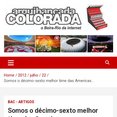
Skip
to
content
O Beira-Rio da Internet
Arquibancada Colorada
Home
2012
julho
22
Somos o décimo-sexto melhor time das Americas…
BAC - ARTIGOS
Somos o décimo-sexto melhor